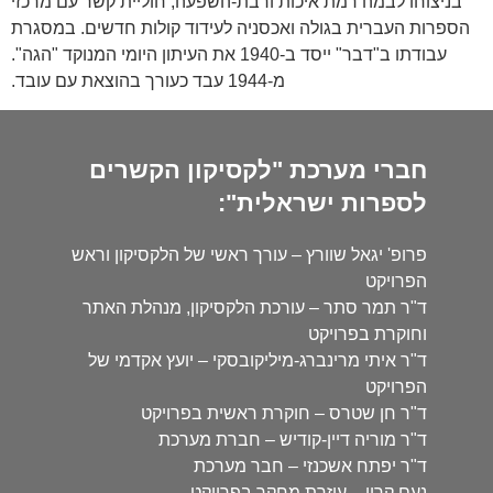
בניצוחו לבמה רמת איכות ורבת-השפעה, חוליית קשר עם מרכזי
הספרות העברית בגולה ואכסניה לעידוד קולות חדשים. במסגרת
עבודתו ב"דבר" ייסד ב-1940 את העיתון היומי המנוקד "הגה".
מ-1944 עבד כעורך בהוצאת עם עובד.
חברי מערכת "לקסיקון הקשרים
לספרות ישראלית":
פרופ' יגאל שוורץ – עורך ראשי של הלקסיקון וראש
הפרויקט
ד"ר תמר סתר – עורכת הלקסיקון, מנהלת האתר
וחוקרת בפרויקט
ד"ר איתי מרינברג-מיליקובסקי – יועץ אקדמי של
הפרויקט
ד"ר חן שטרס – חוקרת ראשית בפרויקט
ד"ר מוריה דיין-קודיש – חברת מערכת
ד"ר יפתח אשכנזי – חבר מערכת
נעם קרון – עוזרת מחקר בפרויקט