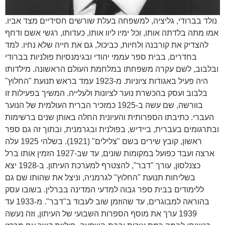
נולד בברודי, גליציה, למשפחה בעלת שורשים חסידיים מצד אביו.
אמו מתה בלדתה אותו, וכל ימיו ליוו אותו, כעדותו, רגשי אשם ודחף
להצדיק את קורבנה ולחיות, כביכול, גם את חייה שלא נחיו. למד
בחדרים, בבית ספר עממי יהודי ובגימנסיות פולניות בברודי
ובלבוב, לשם עקרה משפחתו במלחמת העולם הראשונה. מילדותו
היה פעיל באגודות ציוניות. מ-1923 עמד בראש תנועת "החלוץ"
בלבוב ועסק בהכשרת נוער לציונות ולעלייה. המשיך בפעילות זו
בוורשה, שם עשה ב-1925 כמזכיר הברית העולמית של הנוער
העברי. כתיבתו הספרותית והעיונית החלה באותן שנים ברשימות
ובתרגומים בעברית, ביידיש, בפולנית ובגרמנית, ובתוך זה גם ספר
ראשון, קובץ שירים בשם "צלילים" (1921). בשלהי 1925 עלה
ארצה ועבד כפועל במקומות שונים, עד שב-1927 הזמין אותו ברל
כצנלסון, עורך "דבר", להצטרף למערכת העיתון. ב-1928 יצא
בשליחות תנועת "החלוץ" לגרמניה, וניצל את שהותו שם גם
ללימודים בבית ספר גבוה למדעי המדינה בברלין. בשובו עסק
בהוראה למבוגרים, עד שהוזמן שוב לעבוד ב"דבר". מ-1933 עד
1939 ערך את מוסף הספרות השבועי של העיתון, וזה נעשה