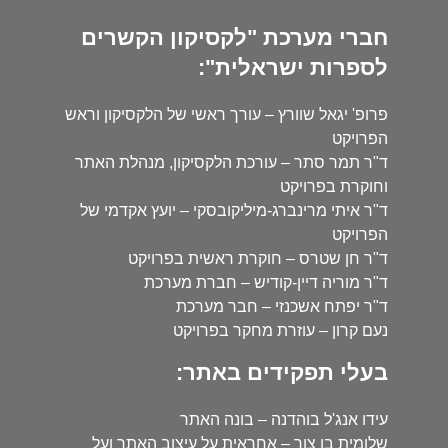
חברי מערכת "לקסיקון הקשרים
לספרות ישראלית":
פרופ' יגאל שוורץ – עורך ראשי של הלקסיקון וראש
הפרויקט
ד"ר תמר סתר – עורכת הלקסיקון, מנהלת האתר
וחוקרת בפרויקט
ד"ר איתי מרינברג-מיליקובסקי – יועץ אקדמי של
הפרויקט
ד"ר חן שטרס – חוקרת ראשית בפרויקט
ד"ר מוריה דיין-קודיש – חברת מערכת
ד"ר יפתח אשכנזי – חבר מערכת
נעם קרון – עוזרת מחקר בפרויקט
בעלי תפקידים באתר:
עידו אנג'ל בוהדנה – בונה האתר
שלומית בן צור – אחראית על עיצוב האתר ועל