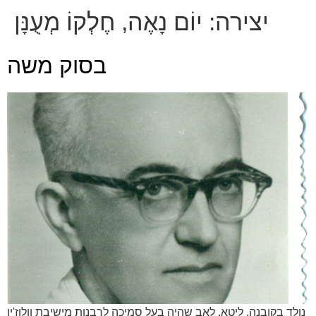
יצירה:
יוֹם נָאֶה, חֶלְקוֹ מְעֻנָּן
בסוק משה
נולד בקובנה, ליטא, לאב שהיה בעל סמיכה לרבנות מישיבת וולוז'ין