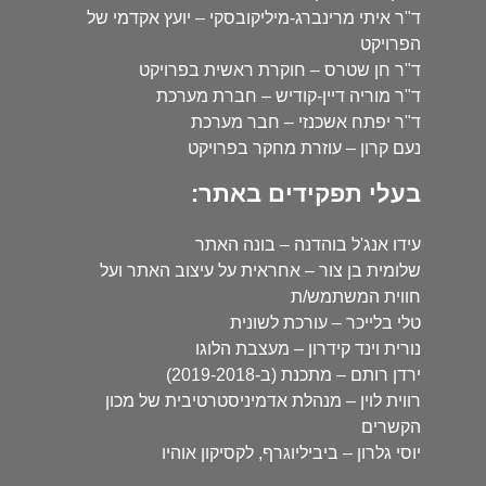
ד"ר איתי מרינברג-מיליקובסקי – יועץ אקדמי של
הפרויקט
ד"ר חן שטרס – חוקרת ראשית בפרויקט
ד"ר מוריה דיין-קודיש – חברת מערכת
ד"ר יפתח אשכנזי – חבר מערכת
נעם קרון – עוזרת מחקר בפרויקט
בעלי תפקידים באתר:
עידו אנג'ל בוהדנה – בונה האתר
שלומית בן צור – אחראית על עיצוב האתר ועל
חווית המשתמש/ת
טלי בלייכר – עורכת לשונית
נורית וינד קידרון – מעצבת הלוגו
ירדן רותם – מתכנת (ב-2019-2018)
רווית לוין – מנהלת אדמיניסטרטיבית של מכון
הקשרים
יוסי גלרון – ביביליוגרף, לקסיקון אוהיו