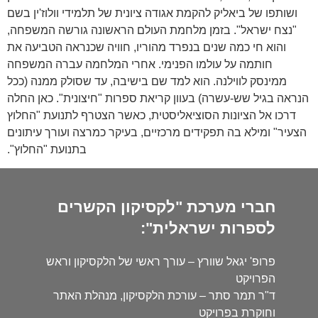
ושותפו של ביאליק להקמת אגודה ציונית של תלמידי וולוז'ין בשם
"נצח ישראל". בזמן מלחמת העולם הראשונה גורשה המשפחה,
והוא חי כמה שנים בנפרד מהוריו, חוויה שכנראה הטביעה את
חותמה על עולמו הפנימי. אחרי המלחמה עברה המשפחה
ממינסק לווילנה. הוא למד שם בישיבה, עד שסולק ממנה (ככל
הנראה בגיל שש-עשרה) בעוון קריאת ספרות "חיצונית". כאן החלה
דרכו אל הציונות הסוציאליסטית, כאשר הצטרף לתנועת "החלוץ
הצעיר" ומילא בה תפקידים מרכזיים, בעיקר כמרצה ועורך עיתונים
בתנועת "החלוץ".
חברי מערכת "לקסיקון הקשרים
לספרות ישראלית":
פרופ' יגאל שוורץ – עורך ראשי של הלקסיקון וראש
הפרויקט
ד"ר תמר סתר – עורכת הלקסיקון, מנהלת האתר
וחוקרת בפרויקט