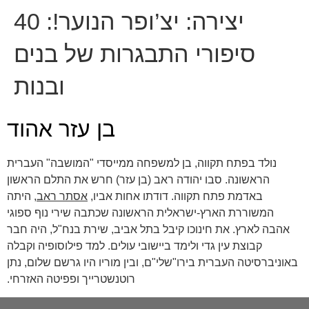
יצירה:
יצ’ופר הנוער!: 40
סיפורי התבגרות של בנים
ובנות
בן עזר אהוד
נולד בפתח תקווה, בן למשפחה ממייסדי "המושבה" העברית
הראשונה. סבו יהודה ראב (בן עזר) חרש את התלם הראשון
באדמת פתח תקווה. דודתו אחות אביו,
אסתר ראב
, היתה
המשוררת הארץ-ישראלית הראשונה שכתבה שירי נוף ספוגי
אהבה לארץ. את חינוכו קיבל בתל אביב, שירת בנח"ל, היה חבר
קבוצת עין גדי ולימד ביישובי עולים. למד פילוסופיה וקבלה
באוניברסיטה העברית בירו"שלי"ם, ובין מוריו היו גרשם שלום, נתן
רוטנשטרייך ופפיטה האזרחי.