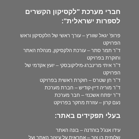
חברי מערכת "לקסיקון הקשרים
לספרות ישראלית":
פרופ' יגאל שוורץ – עורך ראשי של הלקסיקון וראש
הפרויקט
ד"ר תמר סתר – עורכת הלקסיקון, מנהלת האתר
וחוקרת בפרויקט
ד"ר איתי מרינברג-מיליקובסקי – יועץ אקדמי של
הפרויקט
ד"ר חן שטרס – חוקרת ראשית בפרויקט
ד"ר מוריה דיין-קודיש – חברת מערכת
ד"ר יפתח אשכנזי – חבר מערכת
נעם קרון – עוזרת מחקר בפרויקט
בעלי תפקידים באתר:
עידו אנג'ל בוהדנה – בונה האתר
שלומית בן צור – אחראית על עיצוב האתר ועל