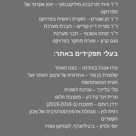
ד"ר איתי מרינברג-מיליקובסקי – יועץ אקדמי של
הפרויקט
ד"ר חן שטרס – חוקרת ראשית בפרויקט
ד"ר מוריה דיין-קודיש – חברת מערכת
ד"ר יפתח אשכנזי – חבר מערכת
נעם קרון – עוזרת מחקר בפרויקט
בעלי תפקידים באתר:
עידו אנג'ל בוהדנה – בונה האתר
שלומית בן צור – אחראית על עיצוב האתר ועל
חווית המשתמש/ת
טלי בלייכר – עורכת לשונית
נורית וינד קידרון – מעצבת הלוגו
ירדן רותם – מתכנת (ב-2019-2018)
רווית לוין – מנהלת אדמיניסטרטיבית של מכון
הקשרים
יוסי גלרון – ביביליוגרף, לקסיקון אוהיו