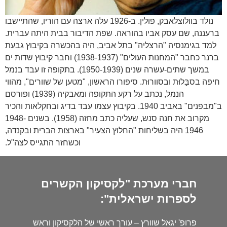
נולד בוולוצלאבק, פולין. ב-1926 עלה ארצה עם הוריו, שהתיישבו
ברעננה, שם עסק אביו בהוראה. שפת הדיבור בבית היתה עברית.
למד בגימנסיה "הרצליה" בתל אביב, היה בהכשרה בקיבוץ גבעת
ברנר כחבר "המחנות העולים" (1938-1937) וחבר קיבוץ שדות ים
במשך שתים-עשרה שנים (1950-1939). בתקופה זו עבד בנמל
חיפה בסבָּלוּת ובסוורוּת. סיפורו הראשון, "מטען של שוורים", מהווי
הנמל, נכתב על רקע התקופה ומאבקיה (1939) ופורסם
ב"מבפנים" באביב 1940. בקיבוץ עצמו עבד בדיג ובחקלאות והכיר
מקרוב את חנה סנש, שעליה כתב מחזה (1958). בשנים 1948-
1946 היה בשליחות "החלוץ הצעיר" בארצות הברית ובקנדה,
וכשחזר התגייס לצה"ל.
חברי מערכת "לקסיקון הקשרים
לספרות ישראלית":
פרופ' יגאל שוורץ – עורך ראשי של הלקסיקון וראש