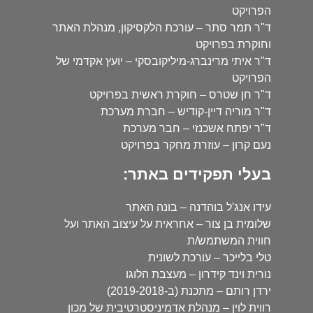
הפרויקט
ד"ר תמר סתר – עורכת הלקסיקון, מנהלת האתר
וחוקרת בפרויקט
ד"ר איתי מרינברג-מיליקובסקי – יועץ אקדמי של
הפרויקט
ד"ר חן שטרס – חוקרת ראשית בפרויקט
ד"ר מוריה דיין-קודיש – חברת מערכת
ד"ר יפתח אשכנזי – חבר מערכת
נעם קרון – עוזרת מחקר בפרויקט
בעלי תפקידים באתר:
עידו אנג'ל בוהדנה – בונה האתר
שלומית בן צור – אחראית על עיצוב האתר ועל
חווית המשתמש/ת
טלי בלייכר – עורכת לשונית
נורית וינד קידרון – מעצבת הלוגו
ירדן רותם – מתכנת (ב-2019-2018)
רווית לוין – מנהלת אדמיניסטרטיבית של מכון