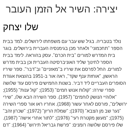
יצירה:
השיר אל הזמן העובר
שלו יצחק
נולד בטבריה. בגיל שש עבר עם משפחתו לירושלים. למד בבית
הספר "תחכמוני" ולאחר מכן בגימנסיה העברית בירושלים. בוגר
בית המדרש למורים "בית הכרם". עסק בהוראה. לימד בבית
הספר לחינוך שליד האוניברסיטה העברית וכן בבית מדרש
למורים. החל לפרסם את שיריו ב"מאזניים" וב"דבר". ספר שיריו
הראשון, "אוחזת ענף שקד", ראה אור ב-1951 בהוצאת אגודת
הסופרים העבריים ליד דביר. בשנות החמישים פירסם עוד שלושה
ספרי שירה: "קולות אנוש חמים" (1953); "קול ענות" (1955);
"אלוהיי הנושק לוחמים" (1957). ספר השירה הבא שלו, "שירי
ירושלים", פורסם לאחר עשור (1968). אחריו ראו אור ספרי השירה
"נער שב מן הצבא" (1970); "שמלת הריון" (1972); "שכרון זהב"
(1975); "מעשן מקטרת רעי" (1976); "לתור אחרי אישה" (1987).
שלו פירסם שלושה רומנים: "פרשת גבריאל תירוש" (1964); "דם