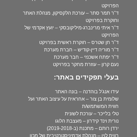
הפרויקט
ד"ר תמר סתר – עורכת הלקסיקון, מנהלת האתר
וחוקרת בפרויקט
ד"ר איתי מרינברג-מיליקובסקי – יועץ אקדמי של
הפרויקט
ד"ר חן שטרס – חוקרת ראשית בפרויקט
ד"ר מוריה דיין-קודיש – חברת מערכת
ד"ר יפתח אשכנזי – חבר מערכת
נעם קרון – עוזרת מחקר בפרויקט
בעלי תפקידים באתר:
עידו אנג'ל בוהדנה – בונה האתר
שלומית בן צור – אחראית על עיצוב האתר ועל
חווית המשתמש/ת
טלי בלייכר – עורכת לשונית
נורית וינד קידרון – מעצבת הלוגו
ירדן רותם – מתכנת (ב-2019-2018)
רווית לוין – מנהלת אדמיניסטרטיבית של מכון