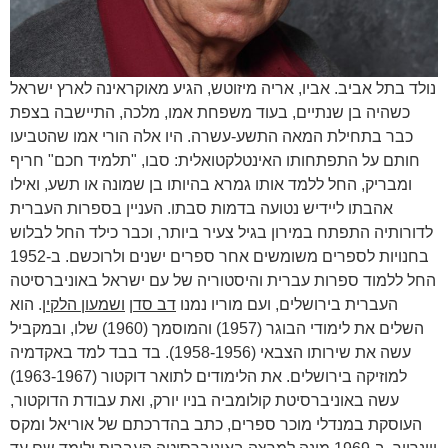
נולד בתל אביב. אביו, אריה מיזוטש, הגיע מאוקראינה לארץ ישראל
כשהיה בן שנתיים, בעוד משפחת אמו, מלכה, התיישבה בצפת
כבר בתחילת המאה התשע-עשרה. היו אלה הורי אמו שהטביעו
חותם על התפתחותו האינטלקטואלית: סבו, "תלמיד חכם" חריף
ומבריק, החל ללמד אותו גמרא בהיותו בן שמונה או תשע, ואילו
אהבתו ליידיש נטועה בדמות סבתו. העניין בספרות העברית
לדורותיה התפתח במירון בגיל צעיר ביותר, וכבר כילד החל לבלוש
בחנויות לספרים משומשים אחר ספרים ישנים ולרוכשם. ב-1952
החל ללמוד ספרות עברית והיסטוריה של עם ישראל באוניברסיטה
העברית בירושלים, ועם מוריו נמנו
דב סדן
ושמעון הלקין
. הוא
השלים את לימודי הבוגר (1957) והמוסמך (1960) שלו, ובמקביל
עשה את שירותו הצבאי (1958-1956). בד בבד למד באקדמיה
למוזיקה בירושלים. את הלימודים לתואר דוקטור (1963-1967)
עשה באוניברסיטת קולומביה בניו יורק, ואת עבודת הדוקטור,
העוסקת במנדלי מוכר ספרים, כתב בהדרכתם של אוריאל ומקס