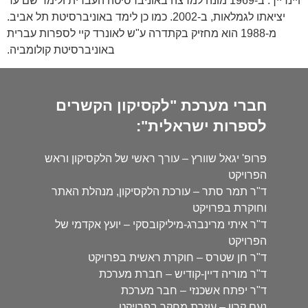
ויינרייך. ב-1969 מונה למרצה באוניברסיטה העברית ולימד שם עד
יציאתו לגמלאות, ב-2002. כמו כן לימד באוניברסיטת תל אביב.
מ-1988 הוא מחזיק בקתדרה ע"ש לאונרד קיי לספרות עברית
באוניברסיטת קולומביה.
חברי מערכת "לקסיקון הקשרים
לספרות ישראלית":
פרופ' יגאל שוורץ – עורך ראשי של הלקסיקון וראש
הפרויקט
ד"ר תמר סתר – עורכת הלקסיקון, מנהלת האתר
וחוקרת בפרויקט
ד"ר איתי מרינברג-מיליקובסקי – יועץ אקדמי של
הפרויקט
ד"ר חן שטרס – חוקרת ראשית בפרויקט
ד"ר מוריה דיין-קודיש – חברת מערכת
ד"ר יפתח אשכנזי – חבר מערכת
נעם קרון – עוזרת מחקר בפרויקט