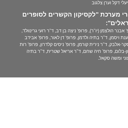
עלי דקל וערן צלגוב
י מערכת "לקסיקון הקשרים לסופרים
אלים":
 אבנר הולצמן (יו"ר), פרופ' ניצה בן דב, ד"ר רועי גרינוולד,
נת ויסמן, ד"ר בתיה ולדמן, פרופ' דן לאור, פרופ' אבידב
ר-אלבק, ד"ר נירית קורמן, פרופ' ניסים קלדרון, פרופ' רות
ן-בלום, פרופ' חיה שחם, ד"ר אריאל שטרית, ד"ר בתיה
ני ומשה סקאל.