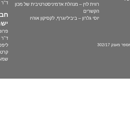
ד"ר י
רווית לוין – מנהלת אדמיניסטרטיבית של מכון
הקשרים
חבר
יוסי גלרון – ביביליוגרף, לקסיקון אוהיו
ישר
פרופ'
ד"ר ע
מענק 302/17
ליפסק
קרטו
שמעו