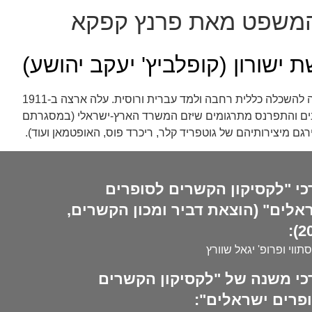
משפט מאת פרנץ קפקא
 ישורון (קופלביץ' יעקב יהושע)
נולד בעיירה מינסק-מאזובייצקי (נובומינסק) ליד ורשה, פולין. אביו עסק בנדל"ן ובמסחר ספרים ונודע כבעל נכסים אמיד. בילדותו זכה להשכלה כללית רחבה ולמד עברית ורוסית. עלה ארצה ב-1911
 בין מקומות שונים והתפרנס מתרגומים שיזם המשרד הארץ-ישראלי (במסגרתם
רגם מיצירותיהם של גוטפריד קלר, ריכרד פוס, האופטמאן ועוד).
כי "לקסיקון הקשרים לסופרים
אלים" (הוצאת דביר ומכון הקשרים,
20
סתווי ופרופ' יגאל שוורץ
כי משנה של "לקסיקון הקשרים
פרים ישראלים":