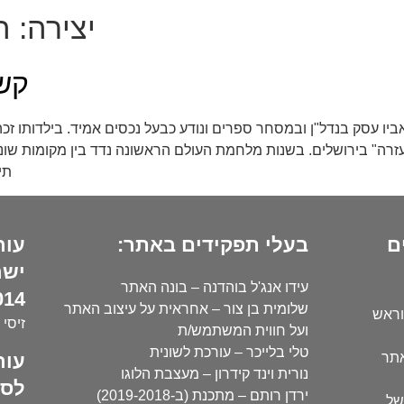
יצירה:
ה
קשת
1912-1 למד בסמינר למורים "עזרה" בירושלים. בשנות מלחמת העולם הראשונה נדד
תי
ם
בעלי תפקידים באתר:
עור
ישר
עידו אנג'ל בוהדנה – בונה האתר
14):
שלומית בן צור – אחראית על עיצוב האתר
וראש
זיסי 
ועל חווית המשתמש/ת
טלי בלייכר – עורכת לשונית
עור
אתר
נורית וינד קידרון – מעצבת הלוגו
לסו
ירדן רותם – מתכנת (ב-2019-2018)
של