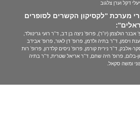
עלי דקל וערן צלגוב
י מערכת "לקסיקון הקשרים לסופרים
אלים":
 אבנר הולצמן (יו"ר), פרופ' ניצה בן דב, ד"ר רועי גרינוולד,
נת ויסמן, ד"ר בתיה ולדמן, פרופ' דן לאור, פרופ' אבידב
ר-אלבק, ד"ר נירית קורמן, פרופ' ניסים קלדרון, פרופ' רות
ן-בלום, פרופ' חיה שחם, ד"ר אריאל שטרית, ד"ר בתיה
ני ומשה סקאל.