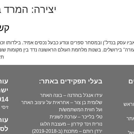
יצירה:
המרד ב
קשת
1912-1 למד בסמינר למורים "עזרה" בירושלים. בשנות מלחמת העולם הראשונה נדד
תי
ם
בעלי תפקידים באתר:
עור
ישר
עידו אנג'ל בוהדנה – בונה האתר
14):
שלומית בן צור – אחראית על עיצוב האתר
וראש
זיסי 
ועל חווית המשתמש/ת
טלי בלייכר – עורכת לשונית
עור
אתר
נורית וינד קידרון – מעצבת הלוגו
לסו
ירדן רותם – מתכנת (ב-2019-2018)
של