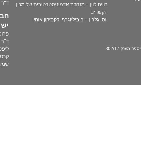
ד"ר י
רווית לוין – מנהלת אדמיניסטרטיבית של מכון
הקשרים
חבר
יוסי גלרון – ביביליוגרף, לקסיקון אוהיו
ישר
פרופ'
ד"ר ע
מענק 302/17
ליפסק
קרטו
שמעו