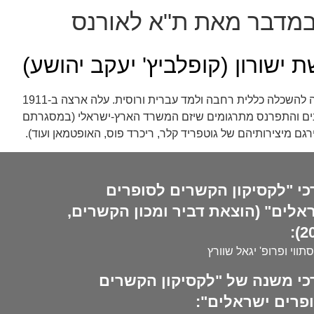
מדבר מאת ת"א לאורנס
 ישורון (קופלביץ' יעקב יהושע)
נולד בעיירה מינסק-מאזובייצקי (נובומינסק) ליד ורשה, פולין. אביו עסק בנדל"ן ובמסחר ספרים ונודע כבעל נכסים אמיד. בילדותו זכה להשכלה כללית רחבה ולמד עברית ורוסית. עלה ארצה ב-1911
 בין מקומות שונים והתפרנס מתרגומים שיזם המשרד הארץ-ישראלי (במסגרתם
רגם מיצירותיהם של גוטפריד קלר, ריכרד פוס, האופטמאן ועוד).
כי "לקסיקון הקשרים לסופרים
אלים" (הוצאת דביר ומכון הקשרים,
20
סתווי ופרופ' יגאל שוורץ
כי משנה של "לקסיקון הקשרים
פרים ישראלים":