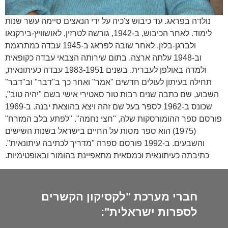
נולדה בפראג. עד כיבוש צ'כיה על ידי הנאצים סיימה עשר שנות
לימוד. לאחר הכיבוש, ב-1942, גורשה לטרזין, לאושוויץ-בירקנאו
ולברגן-בלזן. לאחר שובה לפראג ב-1945 עבדה כמתרגמת
וב-1948 עלתה ארצה. בתום שירותה הצבאי עבדה כקופאית
ולמדה באולפן לעברית. בשנים 1983-1951 עבדה כעיתונאית,
תחילה בעיתון לעולים חדשים "אמר" ואחר כך ב"דבר" וב"דבר"
השבוע, שם כתבה שנים רבות טור סאטירי אישי בשם "יהיה טוב",
שכונס ב-1962 לספר בעל שם זהה ויצא בהוצאת יבנה. ב-1969
פורסם ספר ההומורסקות שלה, "חצי נחמה". "לפתע בלב המזרח"
(1975) הוא ספר מסות על החיים בישראל בשנות השישים
והשבעים. ב-1992 פורסם ספרה "מדריך לכתיבה עיתונאית".
כתיבתה כעיתונאית וכמסאית מתאפיינת בהומור ובאופטימיות.
חברי מערכת "לקסיקון הקשרים
לספרות ישראלית":