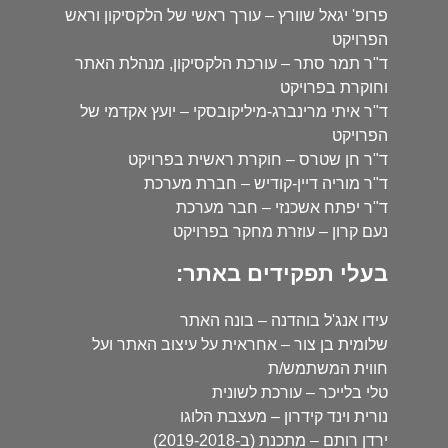
פרופ' יגאל שוורץ – עורך ראשי של הלקסיקון וראש
הפרויקט
ד"ר תמר סתר – עורכת הלקסיקון, מנהלת האתר
וחוקרת בפרויקט
ד"ר איתי מרינברג-מיליקובסקי – יועץ אקדמי של
הפרויקט
ד"ר חן שטרס – חוקרת ראשית בפרויקט
ד"ר מוריה דיין-קודיש – חברת מערכת
ד"ר יפתח אשכנזי – חבר מערכת
נעם קרון – עוזרת מחקר בפרויקט
בעלי תפקידים באתר:
עידו אנג'ל בוהדנה – בונה האתר
שלומית בן צור – אחראית על עיצוב האתר ועל
חווית המשתמש/ת
טלי בלייכר – עורכת לשונית
נורית וינד קידרון – מעצבת הלוגו
ירדן רותם – מתכנת (ב-2019-2018)