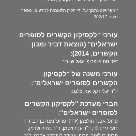
* הפרויקט נתמך על-ידי הקרן הלאומית למדעים, מספר
מענק 302/17
עורכי "לקסיקון הקשרים לסופרים
ישראלים" (הוצאת דביר ומכון
הקשרים, 2014):
זיסי סתווי ופרופ' יגאל שוורץ
עורכי משנה של "לקסיקון
הקשרים לסופרים ישראלים":
ד"ר יעלי דקל וערן צלגוב
חברי מערכת "לקסיקון הקשרים
לסופרים ישראלים":
פרופ' אבנר הולצמן (יו"ר), פרופ' ניצה בן דב, ד"ר
רועי גרינוולד, ד"ר ענת ויסמן, ד"ר בתיה ולדמן,
פרופ' דן לאור, פרופ' אבידב ליפסקר-אלבק, ד"ר