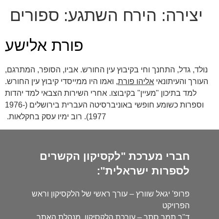
יצירה:
הירח השתגע: ספורים
פורת אלישע
נולד, גדל, התחנך וחי בקיבוץ עין החורש. אביו, הסופר, המתרגם,
העורך והעיתונאי
אליהו פורת
, ואמו היו ממייסדי קיבוץ עין החורש.
למד בתיכון "מעיין" בקיבוצו. אחרי השירות הצבאי למד יהדות
וספרות כשומע חופשי באוניברסיטה העברית בירושלים (1976-
1977). רוב ימיו עסק בחקלאות.
חברי מערכת "לקסיקון הקשרים
לספרות ישראלית":
פרופ' יגאל שוורץ – עורך ראשי של הלקסיקון וראש
הפרויקט
ד"ר תמר סתר – עורכת הלקסיקון, מנהלת האתר