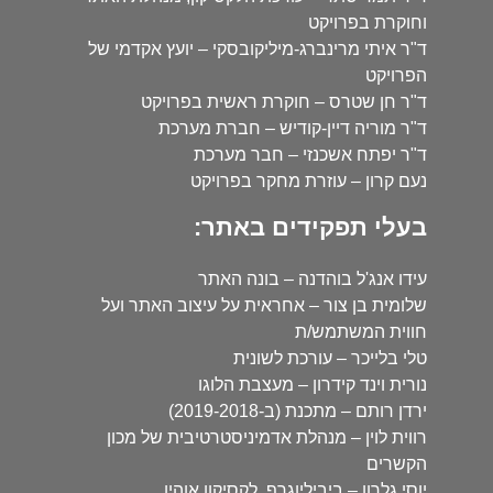
וחוקרת בפרויקט
ד"ר איתי מרינברג-מיליקובסקי – יועץ אקדמי של
הפרויקט
ד"ר חן שטרס – חוקרת ראשית בפרויקט
ד"ר מוריה דיין-קודיש – חברת מערכת
ד"ר יפתח אשכנזי – חבר מערכת
נעם קרון – עוזרת מחקר בפרויקט
בעלי תפקידים באתר:
עידו אנג'ל בוהדנה – בונה האתר
שלומית בן צור – אחראית על עיצוב האתר ועל
חווית המשתמש/ת
טלי בלייכר – עורכת לשונית
נורית וינד קידרון – מעצבת הלוגו
ירדן רותם – מתכנת (ב-2019-2018)
רווית לוין – מנהלת אדמיניסטרטיבית של מכון
הקשרים
יוסי גלרון – ביביליוגרף, לקסיקון אוהיו