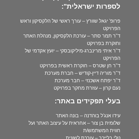
לספרות ישראלית":
פרופ' יגאל שוורץ – עורך ראשי של הלקסיקון וראש
הפרויקט
ד"ר תמר סתר – עורכת הלקסיקון, מנהלת האתר
וחוקרת בפרויקט
ד"ר איתי מרינברג-מיליקובסקי – יועץ אקדמי של
הפרויקט
ד"ר חן שטרס – חוקרת ראשית בפרויקט
ד"ר מוריה דיין-קודיש – חברת מערכת
ד"ר יפתח אשכנזי – חבר מערכת
נעם קרון – עוזרת מחקר בפרויקט
בעלי תפקידים באתר:
עידו אנג'ל בוהדנה – בונה האתר
שלומית בן צור – אחראית על עיצוב האתר ועל
חווית המשתמש/ת
טלי בלייכר – עורכת לשונית