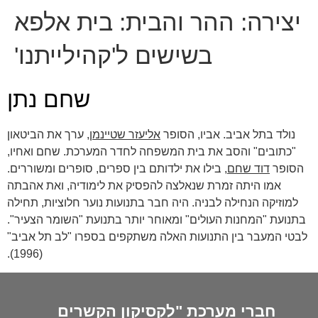
יצירה:
ההר והבית: בית אלפא
בשישים ל'קהילייתנו'
שחם נתן
נולד בתל אביב. אביו, הסופר
אליעזר שטיינמן
, ערך את הביטאון
"כתובים" והסב את בית המשפחה לחדר המערכת. שחם ואחיו,
הסופר
דוד שחם
, בילו את ילדותם בין ספרים, סופרים ומשוררים.
אמו היתה זמרת שנאלצה להפסיק את לימודיה, ואת אהבתה
למוזיקה הנחילה לבניה. היה חבר בתנועות נוער חלוציות, תחילה
בתנועת "המחנות העולים" ומאוחר יותר בתנועת "השומר הצעיר".
לבטי המעבר בין התנועות האלה משתקפים בספרו "לב תל אביב"
(1996).
חברי מערכת "לקסיקון הקשרים