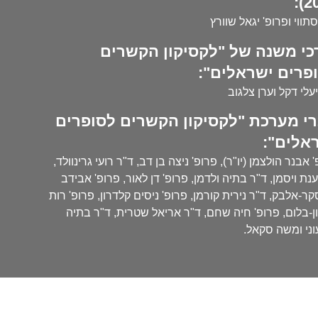
20
סתווי ופרופ' יגאל שוורץ
כי משנה של "לקסיקון הקשרים
פרים ישראלים":
עלי דקל וערן צלגוב
י מערכת "לקסיקון הקשרים לסופרים
אלים":
 אבנר הולצמן (יו"ר), פרופ' ניצה בן דב, ד"ר רועי גרינוולד,
נת ויסמן, ד"ר בתיה ולדמן, פרופ' דן לאור, פרופ' אבידב
ר-אלבק, ד"ר נירית קורמן, פרופ' ניסים קלדרון, פרופ' רות
ן-בלום, פרופ' חיה שחם, ד"ר אריאל שטרית, ד"ר בתיה
ני ומשה סקאל.