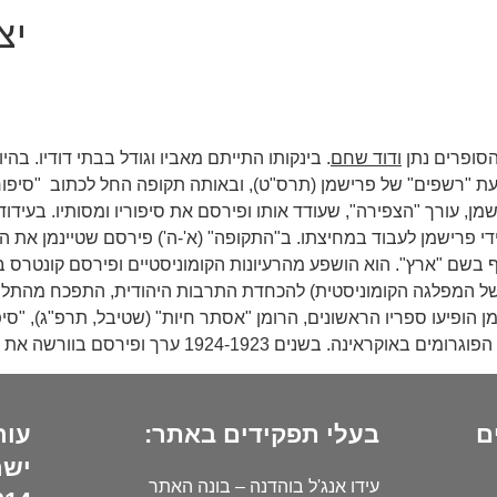
יצ
הסופרים נתן
ודוד שחם
. בינקותו התייתם מאביו וגודל בבתי דודיו. ב
 למבקר דוד פרישמן, עורך "הצפירה", שעודד אותו ופירסם את סיפוריו ומסותיו.
פה" והוצאת הספרים שטיבל (1918) הוזמן על ידי פרישמן לעבוד במחיצתו. ב"התקופה" (א'-ה')
בשם "ארץ". הוא הושפע מהרעיונות הקומוניסטיים ופירסם קונטרס ב
הופיעו ספריו הראשונים, הרומן "אסתר חיות" (שטיבל, תרפ"ג), "סיפו
192 ערך ופירסם בוורשה את הירחון "קולות", שביקש לשלב בין תרבות ישראל לתרבות העולם.
ם
בעלי תפקידים באתר:
עור
ישר
עידו אנג'ל בוהדנה – בונה האתר