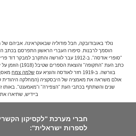
נולד באובודובקה, חבל פודוליה שבאוקראינה. אביהם של 
"סופרי אודסה". ב-1912 עבר לוורשה והתקרב
כתב העת "התקו
בוורשה. ב-1919 חזר לאודסה והוציא עם
שלמה צמח
מאסף 
שנים והשתתף בכתבי העת "הצפירה" ו"מאמענט". באותו זמן 
ביידיש, שתיארו את הפוגרומים באוקראינה. בשנים 4-1923
חברי מערכת "לקסיקון הקשרי
לספרות ישראלית":