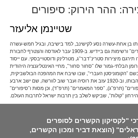
ירה:
ההר הירוק: סיפורים
שטיינמן אליעזר
היותו בן אחת-עשרה נסע לקישינב, למד בישיבה, ובגיל חמש-עשרה
הוסמך לרבנות. סיפורו העברי הראשון התפרסם בכתב העת "רשפים" של פרישמן (תרס"ט), ובאותה תקופה החל לכתוב "סיפורים" ורשימות גם ביידיש. ב-1909 עבר לאודסה והצטרף לחבורת
 בעידודו תירגם מיצירות סטרינ"דבר"ג, מטרלינק ודוסטוייבסקי. עם ייסוד
 פירסם שטיינמן את הרומן הבלתי-גמור שלו "סחור סחור", מחיי האינטליגנציה היהודית
שם "הקומוניסטן העברי", שבו שיבח את המהפכה הבולשביקית,
אולם משראה את מאמציה של היבסקציה (המחלקה היהודית של המפלגה הקומוניסטית) להכחדת התרבות היהודית, התפכח מהתלהבותו, וב-1920 עזב את רוסיה ועבר שוב לוורשה, שם ישב ארבע
רים" (תרפ"ג), "ספר המאמרים" (תרפ"ד), וכן מסות ו"סיפורים"
כי "לקסיקון הקשרים לסופרים
אלים" (הוצאת דביר ומכון הקשרים,