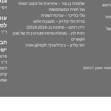
14):
שלומית בן צור – אחראית על עיצוב האתר
וראש
זיסי 
ועל חווית המשתמש/ת
טלי בלייכר – עורכת לשונית
עור
אתר
נורית וינד קידרון – מעצבת הלוגו
לסו
ירדן רותם – מתכנת (ב-2019-2018)
של
ד"ר י
רווית לוין – מנהלת אדמיניסטרטיבית של מכון
הקשרים
חבר
יוסי גלרון – ביביליוגרף, לקסיקון אוהיו
ישר
פרופ'
ד"ר ע
מענק 302/17
ליפסק
קרטו
שמעו