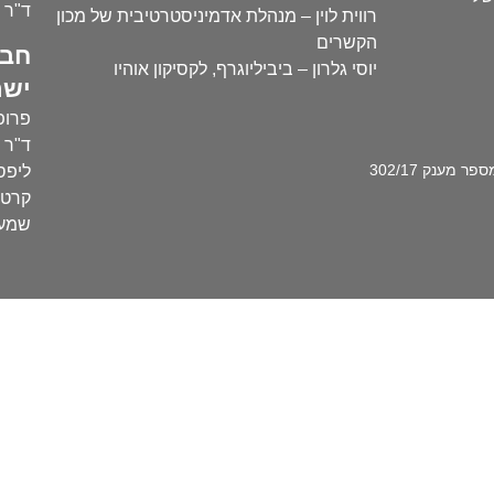
ד"ר י
רווית לוין – מנהלת אדמיניסטרטיבית של מכון
הקשרים
חבר
יוסי גלרון – ביביליוגרף, לקסיקון אוהיו
ישר
פרופ'
ד"ר ע
מענק 302/17
ליפסק
קרטו
שמעו