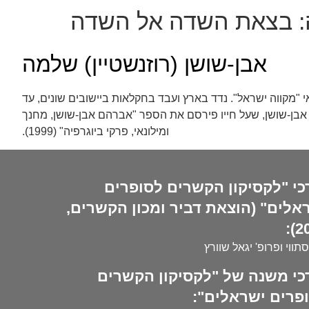
:
בצאת השדה אל השדה
אבן-שושן (רוזנשטיין) שלמה
וד רוזנשטיין, שהיה סופר עברי. עלה ארצה ב-1925, למד בבית הספר החקלאי "מקווה ישראל". נדד בארץ ועבד בחקלאות ביישובים שונים, עד
ע אברהם אבן-שושן, שעל חייו פירסם את הספר "אברהם אבן-שושן, מחנך
ומילונאי, פרקי ביוגרפיה" (1999).
כי "לקסיקון הקשרים לסופרים
אלים" (הוצאת דביר ומכון הקשרים,
20
סתווי ופרופ' יגאל שוורץ
כי משנה של "לקסיקון הקשרים
פרים ישראלים":