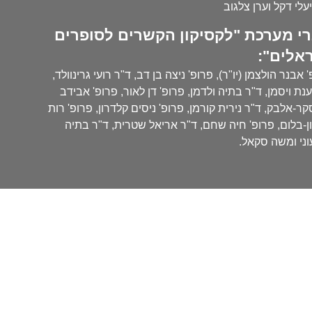
עלי דקל וערן צלגוב
י מערכת "לקסיקון הקשרים לסופרים
אלים":
 אבנר הולצמן (יו"ר), פרופ' ניצה בן דב, ד"ר רועי גרינוולד,
נת ויסמן, ד"ר בתיה ולדמן, פרופ' דן לאור, פרופ' אבידב
ר-אלבק, ד"ר נירית קורמן, פרופ' ניסים קלדרון, פרופ' רות
ן-בלום, פרופ' חיה שחם, ד"ר אריאל שטרית, ד"ר בתיה
ני ומשה סקאל.