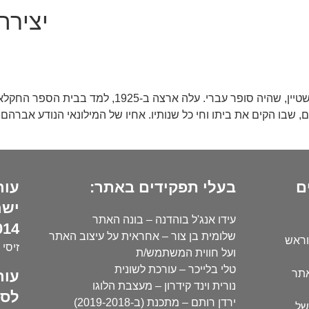
יצירה
נולד במינסק, בלארוס. זכה לחינוך עברי מאביו, חיים ד
ץ" שדה נחום, שבו הקים את ביתו וחי כל שנותיו. אחיו של המילונאי הנוד
ם
בעלי תפקידים באתר:
עור
ישר
עידו אנג'ל בוהדנה – בונה האתר
14):
שלומית בן צור – אחראית על עיצוב האתר
וראש
זיסי 
ועל חווית המשתמש/ת
טלי בלייכר – עורכת לשונית
עור
אתר
נורית וינד קידרון – מעצבת הלוגו
לסו
ירדן רותם – מתכנת (ב-2019-2018)
של