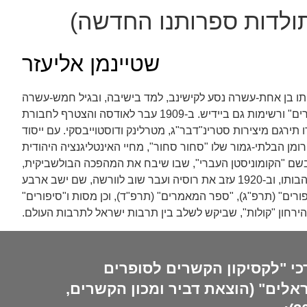
תולדות ספרותנו החדשה)
שטיינמן אליעזר
היותו בן אחת-עשרה נסע לקישינב, למד בישיבה, ובגיל חמש-עשרה
הוסמך לרבנות. סיפורו העברי הראשון התפרסם בכתב העת "רשפים" של פרישמן (תרס"ט), ובאותה תקופה החל לכתוב "סיפורים" ורשימות גם ביידיש. ב-1909 עבר לאודסה והצטרף לחבורת
 בעידודו תירגם מיצירות סטרינ"דבר"ג, מטרלינק ודוסטוייבסקי. עם ייסוד
 פירסם שטיינמן את הרומן הבלתי-גמור שלו "סחור סחור", מחיי האינטליגנציה היהודית
שם "הקומוניסטן העברי", שבו שיבח את המהפכה הבולשביקית,
אולם משראה את מאמציה של היבסקציה (המחלקה היהודית של המפלגה הקומוניסטית) להכחדת התרבות היהודית, התפכח מהתלהבותו, וב-1920 עזב את רוסיה ועבר שוב לוורשה, שם ישב ארבע
רים" (תרפ"ג), "ספר המאמרים" (תרפ"ד), וכן מסות ו"סיפורים"
כי "לקסיקון הקשרים לסופרים
אלים" (הוצאת דביר ומכון הקשרים,