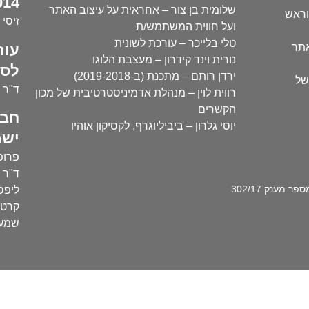
14):
שלומית בן צור – אחראית על עיצוב האתר
וראש
זיסי 
ועל חווית המשתמש/ת
טלי בלייכר – עורכת לשונית
עור
אתר
נורית וינד קידרון – מעצבת הלוגו
לסו
ירדן רותם – מתכנת (ב-2019-2018)
של
ד"ר י
רווית לוין – מנהלת אדמיניסטרטיבית של מכון
הקשרים
חבר
יוסי גלרון – ביביליוגרף, לקסיקון אוהיו
ישר
פרופ'
ד"ר ע
מענק 302/17
ליפסק
קרטו
שמעו