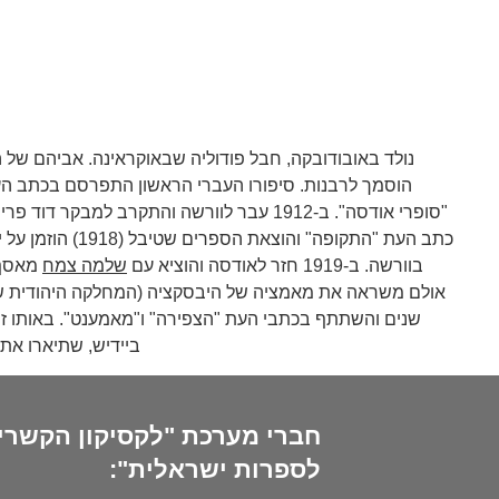
נולד באובודובקה, חבל פודוליה שבאוקראינה. אביהם של 
"סופרי אודסה". ב-1912 עבר לוורשה והתקרב
כתב העת "התקו
בוורשה. ב-1919 חזר לאודסה והוציא עם
שלמה צמח
מאסף 
שנים והשתתף בכתבי העת "הצפירה" ו"מאמענט". באותו זמן 
ביידיש, שתיארו את הפוגרומים באוקראינה. בשנים 4-1923
חברי מערכת "לקסיקון הקשרי
לספרות ישראלית":