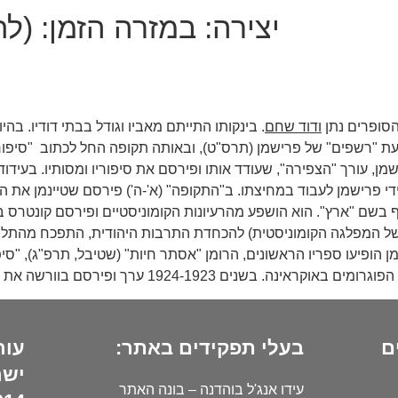
יצירה:
במזרה הזמן: (ל
הסופרים נתן
ודוד שחם
. בינקותו התייתם מאביו וגודל בבתי דודיו. ב
 למבקר דוד פרישמן, עורך "הצפירה", שעודד אותו ופירסם את סיפוריו ומסותיו.
פה" והוצאת הספרים שטיבל (1918) הוזמן על ידי פרישמן לעבוד במחיצתו. ב"התקופה" (א'-ה')
בשם "ארץ". הוא הושפע מהרעיונות הקומוניסטיים ופירסם קונטרס ב
הופיעו ספריו הראשונים, הרומן "אסתר חיות" (שטיבל, תרפ"ג), "סיפו
192 ערך ופירסם בוורשה את הירחון "קולות", שביקש לשלב בין תרבות ישראל לתרבות העולם.
ם
בעלי תפקידים באתר:
עור
ישר
עידו אנג'ל בוהדנה – בונה האתר