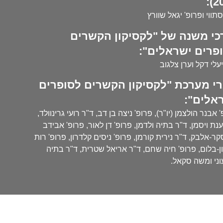
20
סתווי ופרופ' יגאל שוורץ
כי משנה של "לקסיקון הקשרים
פרים ישראלים":
עלי דקל וערן צלגוב
י מערכת "לקסיקון הקשרים לסופרים
אלים":
 אבנר הולצמן (יו"ר), פרופ' ניצה בן דב, ד"ר רועי גרינוולד,
נת ויסמן, ד"ר בתיה ולדמן, פרופ' דן לאור, פרופ' אבידב
ר-אלבק, ד"ר נירית קורמן, פרופ' ניסים קלדרון, פרופ' רות
ן-בלום, פרופ' חיה שחם, ד"ר אריאל שטרית, ד"ר בתיה
ני ומשה סקאל.