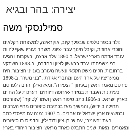
יצירה:
בהר ובגיא
סמילנסקי משה
נולד בכפר טלפינו שבפלך קיוב, אוקראינה, למשפחת חקלאים
וחוכרי אחוזות, וקיבל חינוך עברי-ציוני. משחר נעוריו שאף להיות
עובד אדמה בארץ ישראל. ב-1890 עלה ארצה, ובעקבותיו הגיעו
בני משפחתו. עבד בראשון לציון ובחדרה, וב-1893 השתקע
ברחובות, הקים משק חקלאי ונעשה מעורב בענייני הציבור. היה
ממעריציו של אחד העם ומחברי אגודתו, "בני משה". ב-1898
פירסם מאמר ראשון בעיתון "הצפירה", ומאז ואילך הרבה לפרסם
בעיתונות העברית במזרח-אירופה דיווחים והערכות על החיים
בארץ ישראל. ב-1906 כתב סיפור ראשון ושמו "לַטִיפָה" (שפורסם
תחילה ביידיש), והמשיך מאז בכתיבת סיפורים מחיי הערבים
ובנושאים ארץ-ישראליים אחרים. ב-1907 נמנה עם מייסדי כתב
העת "העומר", עם ש' בן-ציון ודוד ילין, והדפיס בו סיפורים
ומאמרים. מאותן שנים התבלט כאחד מראשי הציבור היהודי בארץ