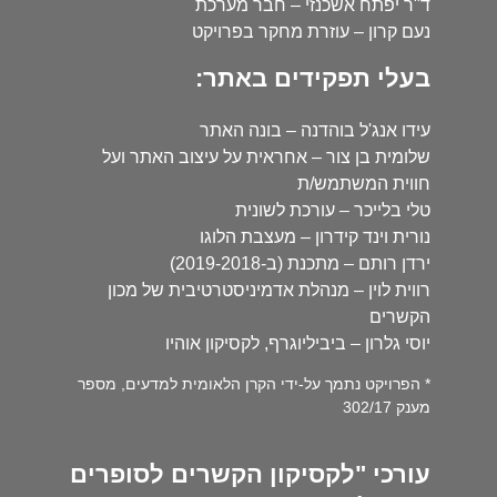
ד"ר יפתח אשכנזי – חבר מערכת
נעם קרון – עוזרת מחקר בפרויקט
בעלי תפקידים באתר:
עידו אנג'ל בוהדנה – בונה האתר
שלומית בן צור – אחראית על עיצוב האתר ועל
חווית המשתמש/ת
טלי בלייכר – עורכת לשונית
נורית וינד קידרון – מעצבת הלוגו
ירדן רותם – מתכנת (ב-2019-2018)
רווית לוין – מנהלת אדמיניסטרטיבית של מכון
הקשרים
יוסי גלרון – ביביליוגרף, לקסיקון אוהיו
* הפרויקט נתמך על-ידי הקרן הלאומית למדעים, מספר
מענק 302/17
עורכי "לקסיקון הקשרים לסופרים