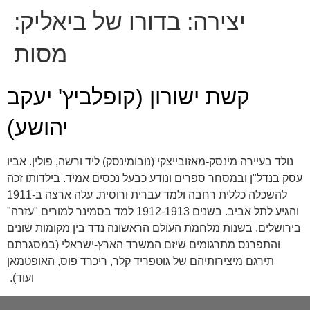
יצירה:
בדורו של ביאליק:
מסות
קשת ישורון (קופלביץ' יעקב
יהושע)
נולד בעיירה מינסק-מאזובייצקי (נובומינסק) ליד ורשה, פולין. אביו
עסק בנדל"ן ובמסחר ספרים ונודע כבעל נכסים אמיד. בילדותו זכה
להשכלה כללית רחבה ולמד עברית ורוסית. עלה ארצה ב-1911
והגיע לתל אביב. בשנים 1912-1913 למד בסמינר למורים "עזרה"
בירושלים. בשנות מלחמת העולם הראשונה נדד בין מקומות שונים
והתפרנס מתרגומים שיזם המשרד הארץ-ישראלי (במסגרתם
תירגם מיצירותיהם של גוטפריד קלר, ריכרד פוס, האופטמאן
ועוד).