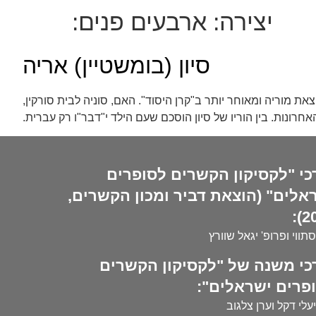
יצירה:
ארבעים פנים:
סיון (בומשטיין) אריה
"גדוד העבודה" ועבד כמנהל חשבונות בהוצאת מוריה ומאוחר יותר ב"קרן היסוד". האם, סוניה לבית סורקין,
ונות. בין הוריו של סיון הוסכם שעם הילד י"דבר"ו רק עברית.
כי "לקסיקון הקשרים לסופרים
אלים" (הוצאת דביר ומכון הקשרים,
20
סתווי ופרופ' יגאל שוורץ
כי משנה של "לקסיקון הקשרים
פרים ישראלים":
עלי דקל וערן צלגוב