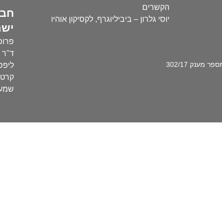
הקשרים
חבר
יוסי גלרון – ביביליוגרף, לקסיקון אוהיו
ישר
פרופ'
ד"ר ע
מענק 302/17
ליפסק
קרטו
שמעו