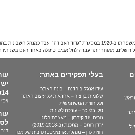
נולד בתל אביב. אביו, חיים בומשטיין, עלה מרוסיה הלבנה עם משפחתו ב-1920 במסגרת 
ירושלים. מאוחר יותר עברה לתל אביב וטיפלה באחד העם בשנותיו האחר
ם
בעלי תפקידים באתר:
עור
ישר
עידו אנג'ל בוהדנה – בונה האתר
14):
שלומית בן צור – אחראית על עיצוב האתר
וראש
זיסי 
ועל חווית המשתמש/ת
טלי בלייכר – עורכת לשונית
עור
אתר
נורית וינד קידרון – מעצבת הלוגו
לסו
ירדן רותם – מתכנת (ב-2019-2018)
של
ד"ר י
רווית לוין – מנהלת אדמיניסטרטיבית של מכון