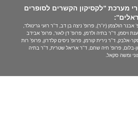
י מערכת "לקסיקון הקשרים לסופרים
אלים":
 אבנר הולצמן (יו"ר), פרופ' ניצה בן דב, ד"ר רועי גרינוולד,
נת ויסמן, ד"ר בתיה ולדמן, פרופ' דן לאור, פרופ' אבידב
ר-אלבק, ד"ר נירית קורמן, פרופ' ניסים קלדרון, פרופ' רות
ן-בלום, פרופ' חיה שחם, ד"ר אריאל שטרית, ד"ר בתיה
ני ומשה סקאל.