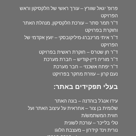
פרופ' יגאל שוורץ – עורך ראשי של הלקסיקון וראש
הפרויקט
ד"ר תמר סתר – עורכת הלקסיקון, מנהלת האתר
וחוקרת בפרויקט
ד"ר איתי מרינברג-מיליקובסקי – יועץ אקדמי של
הפרויקט
ד"ר חן שטרס – חוקרת ראשית בפרויקט
ד"ר מוריה דיין-קודיש – חברת מערכת
ד"ר יפתח אשכנזי – חבר מערכת
נעם קרון – עוזרת מחקר בפרויקט
בעלי תפקידים באתר:
עידו אנג'ל בוהדנה – בונה האתר
שלומית בן צור – אחראית על עיצוב האתר ועל
חווית המשתמש/ת
טלי בלייכר – עורכת לשונית
נורית וינד קידרון – מעצבת הלוגו