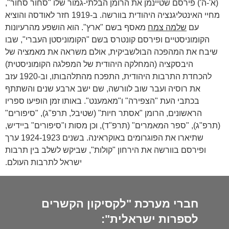
(א'-ה') פירסם שטיינמן את הרומן הבלתי-גמור שלו "סחור סחור",
מחיי האינטליגנציה היהודית בוורשה. ב-1919 חזר לאודסה והוציא
עם
שלמה צמח
מאסף בשם "ארץ". הוא הושפע מהרעיונות
הקומוניסטיים ופירסם קונטרס בשם "הקומוניסטן העברי", שבו
שיבח את המהפכה הבולשביקית, אולם משראה את מאמציה של
היבסקציה (המחלקה היהודית של המפלגה הקומוניסטית)
להכחדת התרבות היהודית, התפכח מהתלהבותו, וב-1920 עזב
את רוסיה ועבר שוב לוורשה, שם ישב ארבע שנים והשתתף
בכתבי העת "הצפירה" ו"מאמענט". באותו זמן הופיעו ספריו
הראשונים, הרומן "אסתר חיות" (שטיבל, תרפ"ג), "סיפורים"
(תרפ"ג), "ספר המאמרים" (תרפ"ד), וכן מסות ו"סיפורים" ביידיש,
שתיארו את הפוגרומים באוקראינה. בשנים 1924-1923 ערך
ופירסם בוורשה את הירחון "קולות", שביקש לשלב בין תרבות
ישראל לתרבות העולם.
חברי מערכת "לקסיקון הקשרים
לספרות ישראלית":