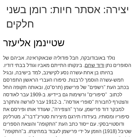
יצירה:
אסתר חיות: רומן בשני
חלקים
שטיינמן אליעזר
נולד באובודובקה, חבל פודוליה שבאוקראינה. אביהם של
הסופרים נתן
ודוד שחם
. בינקותו התייתם מאביו וגודל בבתי דודיו.
בהיותו בן אחת-עשרה נסע לקישינב, למד בישיבה, ובגיל
חמש-עשרה הוסמך לרבנות. סיפורו העברי הראשון התפרסם
בכתב העת "רשפים" של פרישמן (תרס"ט), ובאותה תקופה החל
לכתוב "סיפורים" ורשימות גם ביידיש. ב-1909 עבר לאודסה
והצטרף לחבורת "סופרי אודסה". ב-1912 עבר לוורשה והתקרב
למבקר דוד פרישמן, עורך "הצפירה", שעודד אותו ופירסם את
סיפוריו ומסותיו. בעידודו תירגם מיצירות סטרינ"דבר"ג, מטרלינק
ודוסטוייבסקי. עם ייסוד כתב העת "התקופה" והוצאת הספרים
שטיבל (1918) הוזמן על ידי פרישמן לעבוד במחיצתו. ב"התקופה"