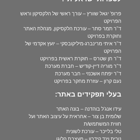
פרופ' יגאל שוורץ – עורך ראשי של הלקסיקון וראש
הפרויקט
ד"ר תמר סתר – עורכת הלקסיקון, מנהלת האתר
וחוקרת בפרויקט
ד"ר איתי מרינברג-מיליקובסקי – יועץ אקדמי של
הפרויקט
ד"ר חן שטרס – חוקרת ראשית בפרויקט
ד"ר מוריה דיין-קודיש – חברת מערכת
ד"ר יפתח אשכנזי – חבר מערכת
נעם קרון – עוזרת מחקר בפרויקט
בעלי תפקידים באתר:
עידו אנג'ל בוהדנה – בונה האתר
שלומית בן צור – אחראית על עיצוב האתר ועל
חווית המשתמש/ת
טלי בלייכר – עורכת לשונית
נורית וינד קידרון – מעצבת הלוגו