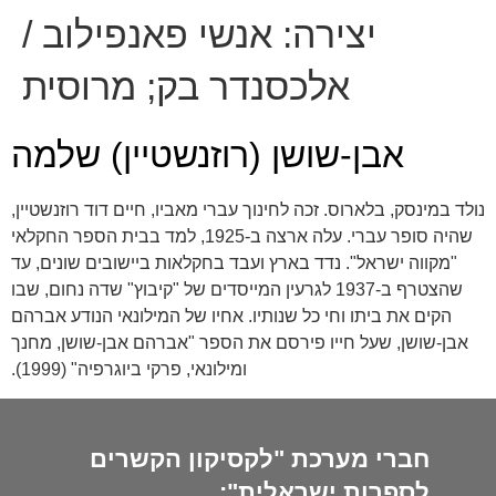
יצירה:
אנשי פאנפילוב /
אלכסנדר בק; מרוסית
אבן-שושן (רוזנשטיין) שלמה
נולד במינסק, בלארוס. זכה לחינוך עברי מאביו, חיים דוד רוזנשטיין,
שהיה סופר עברי. עלה ארצה ב-1925, למד בבית הספר החקלאי
"מקווה ישראל". נדד בארץ ועבד בחקלאות ביישובים שונים, עד
שהצטרף ב-1937 לגרעין המייסדים של "קיבוץ" שדה נחום, שבו
הקים את ביתו וחי כל שנותיו. אחיו של המילונאי הנודע אברהם
אבן-שושן, שעל חייו פירסם את הספר "אברהם אבן-שושן, מחנך
ומילונאי, פרקי ביוגרפיה" (1999).
חברי מערכת "לקסיקון הקשרים
לספרות ישראלית":