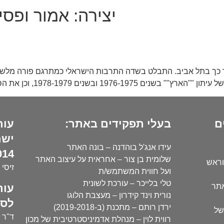
יצירה:
אמור ופסיכ
ה לישראל ב-1958, גדל ברמת גן ואחר כך בתל אביב. התבלט בשדה התרבות הישראלי כ
1978-19, וכן את הסדרה "מחברות לספרות, חברה וביקורת" (עם
ם
בעלי תפקידים באתר:
עור
ישר
עידו אנג'ל בוהדנה – בונה האתר
14):
שלומית בן צור – אחראית על עיצוב האתר
וראש
זיסי 
ועל חווית המשתמש/ת
טלי בלייכר – עורכת לשונית
עור
אתר
נורית וינד קידרון – מעצבת הלוגו
לסו
ירדן רותם – מתכנת (ב-2019-2018)
של
ד"ר י
רווית לוין – מנהלת אדמיניסטרטיבית של מכון