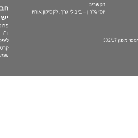
הקשרים
חבר
יוסי גלרון – ביביליוגרף, לקסיקון אוהיו
ישר
פרופ'
ד"ר ע
מענק 302/17
ליפסק
קרטו
שמעו