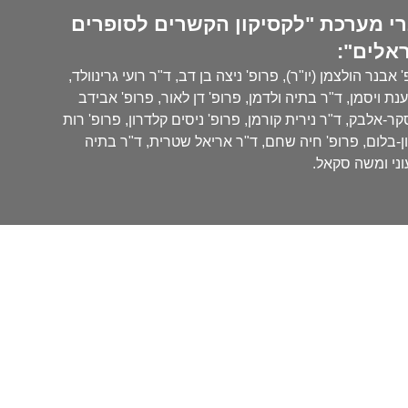
י מערכת "לקסיקון הקשרים לסופרים
אלים":
 אבנר הולצמן (יו"ר), פרופ' ניצה בן דב, ד"ר רועי גרינוולד,
נת ויסמן, ד"ר בתיה ולדמן, פרופ' דן לאור, פרופ' אבידב
ר-אלבק, ד"ר נירית קורמן, פרופ' ניסים קלדרון, פרופ' רות
ן-בלום, פרופ' חיה שחם, ד"ר אריאל שטרית, ד"ר בתיה
ני ומשה סקאל.