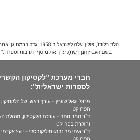
נולד בלודז', פולין. על
בשם העט
יוחנן רשת
). ערך את מוסף "תרבות וספרות" של עיתון ""הארץ"" בשנים 1976-1975 ובשנים 79
חברי מערכת "לקסיקון הקשרי
לספרות ישראלית":
פרופ' יגאל שוורץ – עורך ראשי של הלקסיקון 
הפרויקט
ד"ר תמר סתר – עורכת הלקסיקון, מנהלת ה
וחוקרת בפרויקט
ד"ר איתי מרינברג-מיליקובסקי – יועץ אקדמי 
הפרויקט