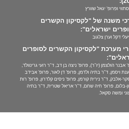
20
סתווי ופרופ' יגאל שוורץ
כי משנה של "לקסיקון הקשרים
פרים ישראלים":
עלי דקל וערן צלגוב
י מערכת "לקסיקון הקשרים לסופרים
אלים":
 אבנר הולצמן (יו"ר), פרופ' ניצה בן דב, ד"ר רועי גרינוולד,
נת ויסמן, ד"ר בתיה ולדמן, פרופ' דן לאור, פרופ' אבידב
ר-אלבק, ד"ר נירית קורמן, פרופ' ניסים קלדרון, פרופ' רות
ן-בלום, פרופ' חיה שחם, ד"ר אריאל שטרית, ד"ר בתיה
ני ומשה סקאל.