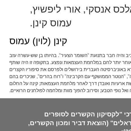
סטים - אלכס אנסקי, אורי ליפשיץ,
עמוס קינן.
קינן (לוין) עמוס
ביב והיה חבר בתנועת "השומר הצעיר". בהיותו בן שש-עשרה עזב
י". ב-1946, כשהיה בן תשע-עשרה, הצטרף ללח"י ומאוחר יותר לחם במלחמת העצמאות ונפצע. בתקופה זו היה שותף
רא באוניברסיטה העברית בירושלים ולפרסם את סיפוריו הקצרים
, "המשתה", נדפס באוקטובר 1949, ובעקבותיו פורסמו "ארץ חדשה", "הנוטר הממושקף עם הקרבינה" ו"רוח בהרים", שניכרים בהם
חושת ארעיות ואובדן דרך לאחר מלחמת העצמאות; קינה על החלום
ל נופי הטבע; וסירוב להפוך מוות ומלחמה לפולחנים הרואיים.
כי "לקסיקון הקשרים לסופרים
אלים" (הוצאת דביר ומכון הקשרים,