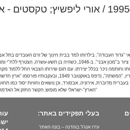
אינדקס: 1993–1995 / אורי ליפשיץ; טק
אי "גדוד העבודה". בילדותו למד בבית חינוך של זרם העובדים בתל א
את הלימודים והחל לעבוד במוסך ובבניין, ובמקביל למד ציור ב"מכון אבנ
ותו וחותמה ניכר בכלל יצירתו. עם תום שירותו הצבאי החל ללמוד מק
הראשונים בכתב העת "אל"ף" בעריכת אהרן אמיר. ראשון סיפוריו
בעברית מדוברת, אירוניה, אבסורד, וכן נושאים וחוויות יסוד כמו ת
"הארץ"-ישראלי שלא מומש; הקשר החזק אל האדמה וא
ם
בעלי תפקידים באתר:
עור
ישר
עידו אנג'ל בוהדנה – בונה האתר