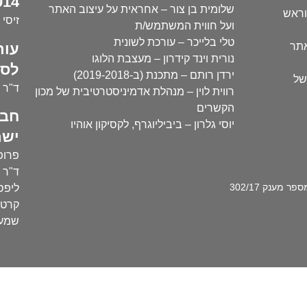
14):
שלומית בן צור – אחראית על עיצוב האתר
וראש
זיסי 
ועל חווית המשתמש/ת
טלי בלייכר – עורכת לשונית
עור
אתר
נורית וינד קידרון – מעצבת הלוגו
לסו
ירדן רותם – מתכנת (ב-2019-2018)
של
ד"ר י
רווית לוין – מנהלת אדמיניסטרטיבית של מכון
הקשרים
חבר
יוסי גלרון – ביביליוגרף, לקסיקון אוהיו
ישר
פרופ'
ד"ר ע
מענק 302/17
ליפסק
קרטו
שמעו