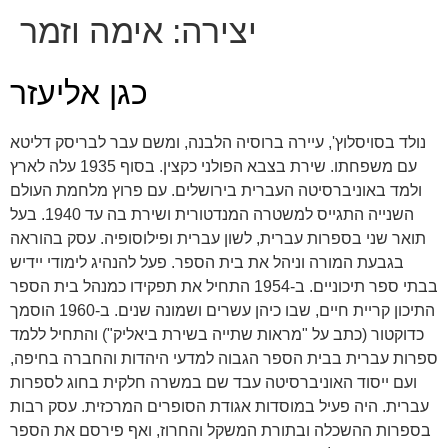
יצירה:
אימה וזמר
כגן אליעזר
נולד בסויסלוץ', עיירה ברוסיה הלבנה, ומשם עבר לבריסק דליטא
עם משפחתו. שירת בצבא הפולני כקצין. בסוף 1935 עלה לארץ
ולמד באוניברסיטה העברית בירושלים. עם פרוץ מלחמת העולם
השנייה התגייס למשטרה המנדטורית ושירת בה עד 1940. בעל
תואר שני בספרות עברית, לשון עברית ופילוסופיה. עסק בהוראה
בגבעת המורה וניהל את בית הספר. פעל להנהיג לימודי יידיש
בבתי ספר תיכוניים. ב-1954 התחיל את תפקידו כמנהל בית הספר
התיכון קריית חיים, שבו כיהן עשרים ושמונה שנים. ב-1960 הוסמך
כדוקטור (כתב על "מראות שתייה בשירת ביאליק") והתחיל ללמד
ספרות עברית בבית הספר הגבוה למדעי היהדות והחברה בחיפה,
ועם ייסוד האוניברסיטה עבד שם במשרה חלקית בחוג לספרות
עברית. היה פעיל במוסדות אגודת הסופרים המרכזית. עסק רבות
בספרות ההשכלה ובתורת המשקל והחרוז, ואף פירסם את הספר