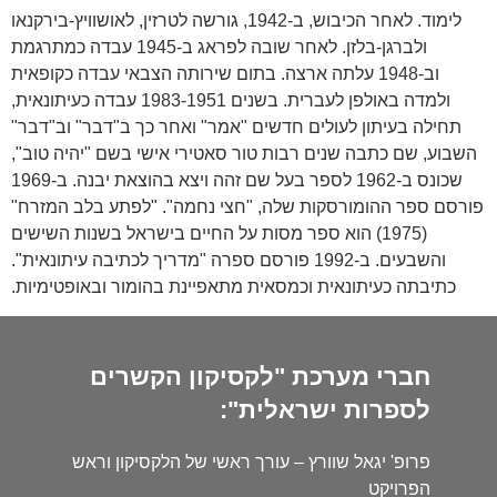
לימוד. לאחר הכיבוש, ב-1942, גורשה לטרזין, לאושוויץ-בירקנאו
ולברגן-בלזן. לאחר שובה לפראג ב-1945 עבדה כמתרגמת
וב-1948 עלתה ארצה. בתום שירותה הצבאי עבדה כקופאית
ולמדה באולפן לעברית. בשנים 1983-1951 עבדה כעיתונאית,
תחילה בעיתון לעולים חדשים "אמר" ואחר כך ב"דבר" וב"דבר"
השבוע, שם כתבה שנים רבות טור סאטירי אישי בשם "יהיה טוב",
שכונס ב-1962 לספר בעל שם זהה ויצא בהוצאת יבנה. ב-1969
פורסם ספר ההומורסקות שלה, "חצי נחמה". "לפתע בלב המזרח"
(1975) הוא ספר מסות על החיים בישראל בשנות השישים
והשבעים. ב-1992 פורסם ספרה "מדריך לכתיבה עיתונאית".
כתיבתה כעיתונאית וכמסאית מתאפיינת בהומור ובאופטימיות.
חברי מערכת "לקסיקון הקשרים
לספרות ישראלית":
פרופ' יגאל שוורץ – עורך ראשי של הלקסיקון וראש
הפרויקט