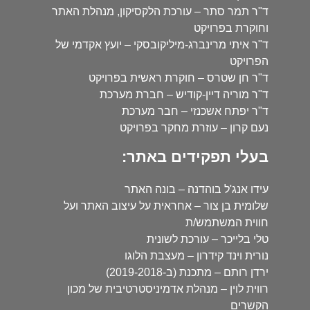
ד"ר תמר סתר – עורכת הלקסיקון, מנהלת האתר
וחוקרת בפרויקט
ד"ר איתי מרינברג-מיליקובסקי – יועץ אקדמי של
הפרויקט
ד"ר חן שטרס – חוקרת ראשית בפרויקט
ד"ר מוריה דיין-קודיש – חברת מערכת
ד"ר יפתח אשכנזי – חבר מערכת
נעם קרון – עוזרת מחקר בפרויקט
בעלי תפקידים באתר:
עידו אנג'ל בוהדנה – בונה האתר
שלומית בן צור – אחראית על עיצוב האתר ועל
חווית המשתמש/ת
טלי בלייכר – עורכת לשונית
נורית וינד קידרון – מעצבת הלוגו
ירדן רותם – מתכנת (ב-2019-2018)
רווית לוין – מנהלת אדמיניסטרטיבית של מכון
הקשרים