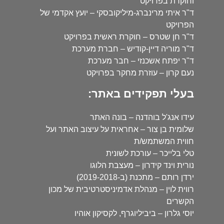
וחוקרת בפרויקט
ד"ר איתי מרינברג-מיליקובסקי – יועץ אקדמי של
הפרויקט
ד"ר חן שטרס – חוקרת ראשית בפרויקט
ד"ר מוריה דיין-קודיש – חברת מערכת
ד"ר יפתח אשכנזי – חבר מערכת
נעם קרון – עוזרת מחקר בפרויקט
בעלי תפקידים באתר:
עידו אנג'ל בוהדנה – בונה האתר
שלומית בן צור – אחראית על עיצוב האתר ועל
חווית המשתמש/ת
טלי בלייכר – עורכת לשונית
נורית וינד קידרון – מעצבת הלוגו
ירדן רותם – מתכנת (ב-2019-2018)
רווית לוין – מנהלת אדמיניסטרטיבית של מכון
הקשרים
יוסי גלרון – ביביליוגרף, לקסיקון אוהיו