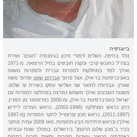
ביוגרפיה
נולד בחיפה. השלים לימודי תיכון בגימנסיה "חוגים" ושירת
בצה"ל כחובש קרבי וכקצין חובשים בחיל הרפואה. מ-1971
ואילך למד במחלקות לספרות עברית ולספרות משווה
באוניברסיטת בר-אילן, אצל פרופ'
אברהם שאנן
ופרופ' משה
שוורץ. עבודותיו לתואר שני ושלישי עסקו בשירת ש' שלום.
משנות השבעים ואילך משמש כמרצה במחלקה לספרות עם
ישראל באוניברסיטת בר-אילן, ומ-2000 כפרופסור מן המניין.
כיהן כראש המחלקה (2002-1998), כראש המרכז ליידיש
(2011-1997), כראש מכון קורצווייל לחקר הספרות (מ-1997
ואילך) וכראש היחידות הבין-תחומיות. מאז 2009 עמית מחקר
בכיר ב"מכון שלום הרטמן" בירושלים. במהלך שנות עבודתו
באקדמיה הכשיר עשרות חוקרים ומאות מורים בתחום