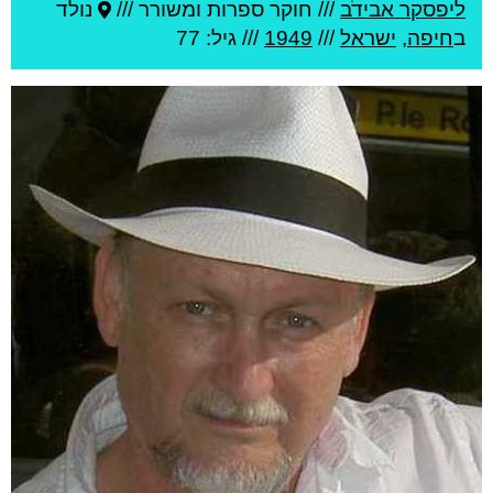
ליפסקר אבידֹב
///
חוקר ספרות ומשורר ///
נולד
ב
חיפה
,
ישראל
///
1949
/// גיל: 77