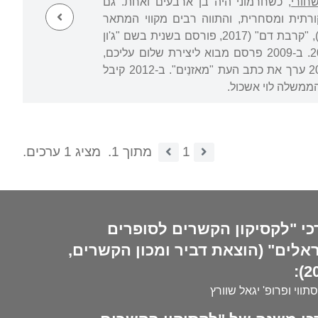
חורי
, כשחרמוני היה בן ארבעים ואחת. גם
תית ומסחרית, והתווה רבים מקווי המתאר
הייחודיים לפואטיקה של היוצר. באותו עשור פרסם עוד שלושה רומנים: "ארבע ארצות" (2014), "קרבת דם" (2017, פורסם בשנית בשם "ג'ון
טרבולטה ואני") ו"שפילפוגל, שפילפוגל" (2019). ספר הילדים פרי עטו "שני ואני" יצא ב-2019. ב-2009 פרסם מבוא ליצירת שלום עליכם,
וב-2012 ערך את האנתולוגיה "אמריקה – העולם החדש ביידיש ובעברית". בשנים 2016–2019 ערך את כתב העת "מאזנַים". ב-2012 קיבל
1
מתוך 1.
מציג 1 ערכים.
כי "לקסיקון הקשרים לסופרים
אלים" (הוצאת דביר ומכון הקשרים,
20
סתווי ופרופ' יגאל שוורץ