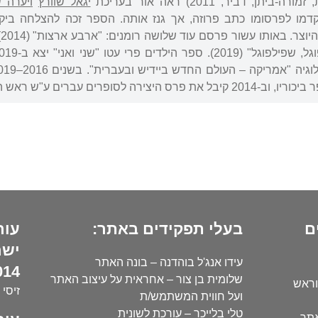
ן, דביר, 2011) ראה אור בעריכת
יגאל שוורץ
ויערה ש
ו לפרסומו כתב פרוזה, אך גנז אותה. הספר זכה להצלחה ביקור
ים עברים ע"ש ראש הממשלה לוי אשכול.
ם
בעלי תפקידים באתר:
עור
ישר
עידו אנג'ל בוהדנה – בונה האתר
14):
שלומית בן צור – אחראית על עיצוב האתר
וראש
זיסי 
ועל חווית המשתמש/ת
טלי בלייכר – עורכת לשונית
אתר