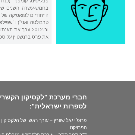
פבלישינג קומפני" (כנרת, זמורה-בית
בחמש-עשרה השנים שקדמ
את פרס ברנשטיין על ספר ביכוריו, וב-2014 קיבל את פרס היצירה לסופר
חברי מערכת "לקסיקון הקשרי
לספרות ישראלית":
פרופ' יגאל שוורץ – עורך ראשי של הלקסיקון 
הפרויקט
ד"ר תמר סתר – עורכת הלקסיקון, מנהלת ה