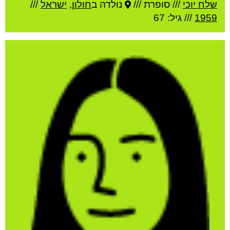
שלח יוכי
///
סופרת ///
נולדה ב
חולון
,
ישראל
///
1959
/// גיל: 67