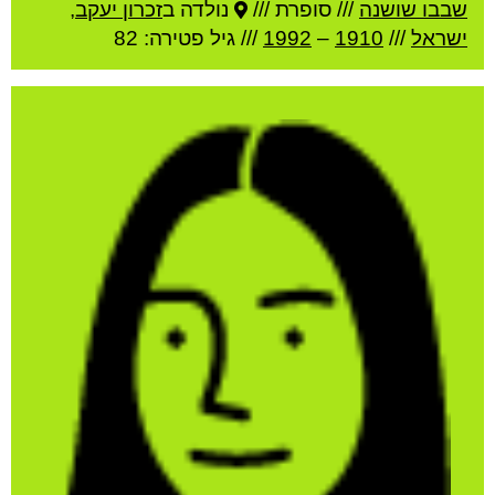
שבבו שושנה
///
סופרת ///
נולדה ב
זכרון יעקב
,
ישראל
///
1910
–
1992
/// גיל
פטירה: 82