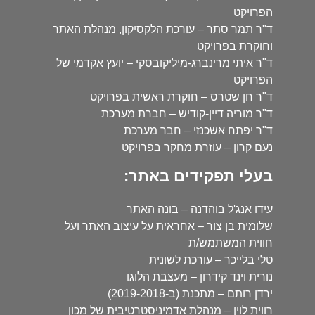
הפרויקט
ד"ר תמר סתר – עורכת הלקסיקון, מנהלת האתר
וחוקרת בפרויקט
ד"ר איתי מרינברג-מיליקובסקי – יועץ אקדמי של
הפרויקט
ד"ר חן שטרס – חוקרת ראשית בפרויקט
ד"ר מוריה דיין-קודיש – חברת מערכת
ד"ר יפתח אשכנזי – חבר מערכת
נעם קרון – עוזרת מחקר בפרויקט
בעלי תפקידים באתר:
עידו אנג'ל בוהדנה – בונה האתר
שלומית בן צור – אחראית על עיצוב האתר ועל
חווית המשתמש/ת
טלי בלייכר – עורכת לשונית
נורית וינד קידרון – מעצבת הלוגו
ירדן רותם – מתכנת (ב-2019-2018)
רווית לוין – מנהלת אדמיניסטרטיבית של מכון