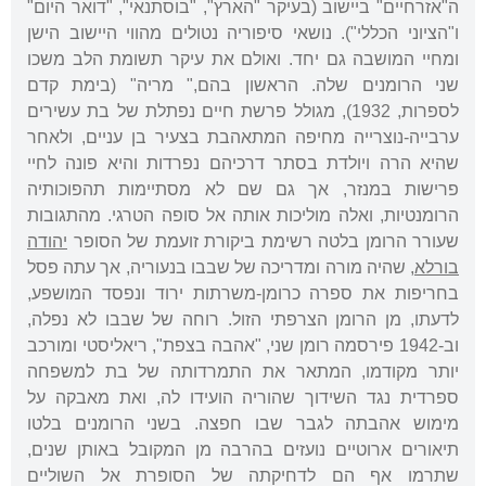
ה"אזרחיים" ביישוב (בעיקר "הארץ", "בוסתנאי", "דואר היום"
ו"הציוני הכללי"). נושאי סיפוריה נטולים מהווי היישוב הישן
ומחיי המושבה גם יחד. ואולם את עיקר תשומת הלב משכו
שני הרומנים שלה. הראשון בהם," מריה" (בימת קדם
לספרות, 1932), מגולל פרשת חיים נפתלת של בת עשירים
ערבייה-נוצרייה מחיפה המתאהבת בצעיר בן עניים, ולאחר
שהיא הרה ויולדת בסתר דרכיהם נפרדות והיא פונה לחיי
פרישות במנזר, אך גם שם לא מסתיימות תהפוכותיה
הרומנטיות, ואלה מוליכות אותה אל סופה הטרגי. מהתגובות
שעורר הרומן בלטה רשימת ביקורת זועמת של הסופר
יהודה
בורלא
, שהיה מורה ומדריכה של שבבו בנעוריה, אך עתה פסל
בחריפות את ספרה כרומן-משרתות ירוד ונפסד המושפע,
לדעתו, מן הרומן הצרפתי הזול. רוחה של שבבו לא נפלה,
וב-1942 פירסמה רומן שני, "אהבה בצפת", ריאליסטי ומורכב
יותר מקודמו, המתאר את התמרדותה של בת למשפחה
ספרדית נגד השידוך שהוריה הועידו לה, ואת מאבקה על
מימוש אהבתה לגבר שבו חפצה. בשני הרומנים בלטו
תיאורים ארוטיים נועזים בהרבה מן המקובל באותן שנים,
שתרמו אף הם לדחיקתה של הסופרת אל השוליים