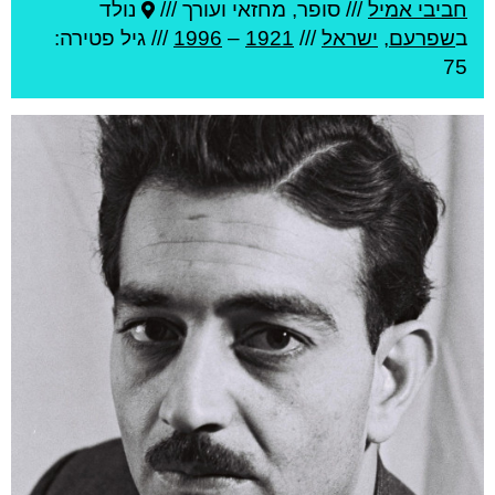
חביבי אמיל
///
סופר, מחזאי ועורך ///
נולד
ב
שפרעם
,
ישראל
///
1921
–
1996
/// גיל
פטירה:
75