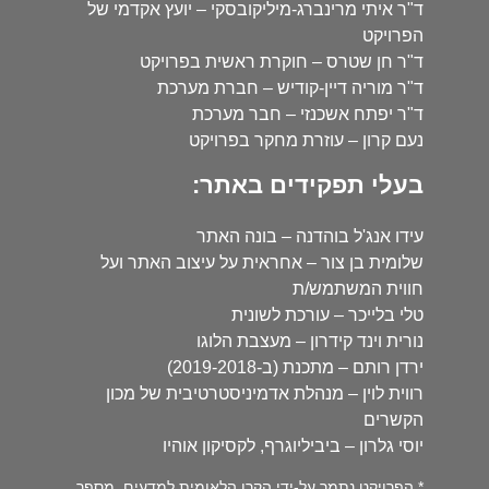
ד"ר איתי מרינברג-מיליקובסקי – יועץ אקדמי של
הפרויקט
ד"ר חן שטרס – חוקרת ראשית בפרויקט
ד"ר מוריה דיין-קודיש – חברת מערכת
ד"ר יפתח אשכנזי – חבר מערכת
נעם קרון – עוזרת מחקר בפרויקט
בעלי תפקידים באתר:
עידו אנג'ל בוהדנה – בונה האתר
שלומית בן צור – אחראית על עיצוב האתר ועל
חווית המשתמש/ת
טלי בלייכר – עורכת לשונית
נורית וינד קידרון – מעצבת הלוגו
ירדן רותם – מתכנת (ב-2019-2018)
רווית לוין – מנהלת אדמיניסטרטיבית של מכון
הקשרים
יוסי גלרון – ביביליוגרף, לקסיקון אוהיו
* הפרויקט נתמך על-ידי הקרן הלאומית למדעים, מספר