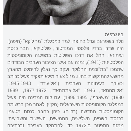
ביוגרפיה
נולד בשפרעם וגדל בחיפה. למד במכללת "מר לוקא" (חיפה).
היה שדרן ברדיו פלסטין המנדטורי, פוליטיקאי, חבר כנסת
ועיתונאי. החל את דרכו הפוליטית במפלגה הקומוניסטית
הפלסטינית (1941), נמנה עם אישי הציבור הערבים הבודדים
שתמכו "בת"וכנית החלוקה ועקב כך נאלץ להימלט מהארץ
מחשש להתנקשות בחייו. מגיל צעיר מילא תפקיד פעיל ככותב
וכעורך בעיתונות הערבית ("אל-ע'דד", 1945-1943;
"אל-מהמאז", 1946; "אל-אתתחאד", 1977-1972, 1989-
1980; "משארף", 1996-1995). עם קום המדינה היה פעיל
במפלגה הקומוניסטית הישראלית (מק"י) ולאחר מכן ברשימה
הקומוניסטית החדשה (רק"ח). כיהן כחבר כנסת מטעמן
בכנסת השנייה, השלישית, החמישית, השישית והשביעית,
ממנה התפטר ב-1972 כדי להתמקד בעריכה ובכתיבה