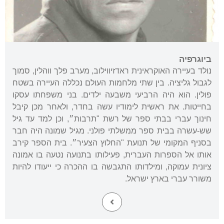
ביוגרפיה
נולד בעיירה האוקראינית ראדזיווילוב, מערב פלך ווהלין, סמוך
לגבול גליציה. בין שתי מלחמות העולם נכללה העיירה בשטח
פולין. הוא היה הרביעי משבעה ילדים. בני משפחתו עסקו
בחייטות. את ראשית לימודיו עשה בחדר, ולאחר מכן קיבל
חינוך עברי בבתי ספר של רשת "תרבות״, וכן למד עד גיל
שש-עשרה בבית ספר ממשלתי פולני. מגיל שמונה היה חבר
בסניף המקומי של תנועת "החלוץ הצעיר״. בית הספר קירב
אותו אל הספרות העברית, פעילותו בתנועה נטעה בו אמונה
ציונית עמוקה, ומילדותו התגבשה בו ההכרה כי ייעודו להיות
משורר עברי בארץ ישראל.