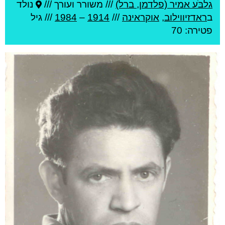
גלבֹּע אמיר (פלדמן, ברל)
///
משורר ועורך ///
נולד
ב
ראדזיווילוב
,
אוקראינה
///
1914
–
1984
/// גיל
פטירה: 70