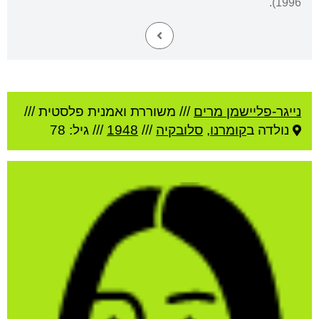
1996).
נייגר-פליישמן מרים
///
משוררת ואמנית פלסטית ///
נולדה ב
קומרנו
,
סלובקיה
///
1948
/// גיל: 78