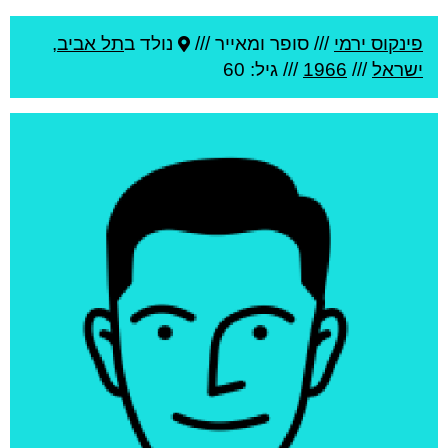
פינקוס ירמי
///
סופר ומאייר ///
נולד ב
תל אביב
,
ישראל
///
1966
/// גיל: 60