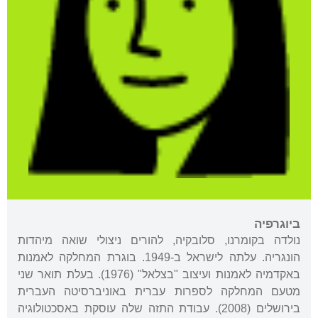
ביוגרפיה
נולדה בקומרנו, סלובקיה, להורים ניצולי שואה מיהדות
הונגריה. עלתה לישראל ב-1949. בוגרת המחלקה לאמנות
באקדמיה לאמנות ועיצוב "בצלאל" (1976). בעלת תואר שני
מטעם המחלקה לספרות עברית באוניברסיטה העברית
בירושלים (2008). עבודת התזה שלה עוסקת באסכטולוגיה