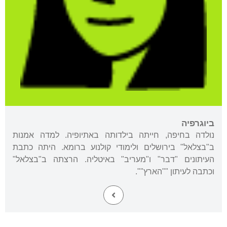
ביוגרפיה
נולדה בחיפה, חייתה בילדותה באתיופיה. למדה אמנות
ב"בצלאל" בירושלים ולימודי קולנוע ברומא. היתה כתבת
העיתונים "דבר" ו"מעריב" באיטליה. הרצתה ב"בצלאל"
וכתבה לעיתון ""הארץ"".