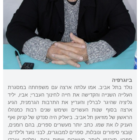
ביוגרפיה
נולד בתל אביב. אמו עלתה ארצה עם משפחתה במסגרת
העלייה השנייה והקדישה את חייה לחינוך העברי; אביו, יליד
גליציה שהיגר לברלין והעריץ את התרבות הגרמנית, הגיע
ארצה בסוף שנות העשרים ושימש שנים רבות כמנהלו
הראשון של מוזיאון תל אביב. ביאליק היה סנדקו של קניוק ואף
העניק לו את שמו. כתב יותר מעשרים ספרים, בהם רומנים,
קובצי סיפורים ונובלות, ספרים למבוגרים, לבני נוער ולילדים.
ספריו תורגמו ליותר מעשרים שפות זרות, וחלקם עובדו