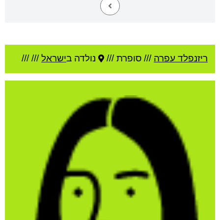
ריזנפלד עפרה
///
סופרת ///
נולדה ב
ישראל
///
///