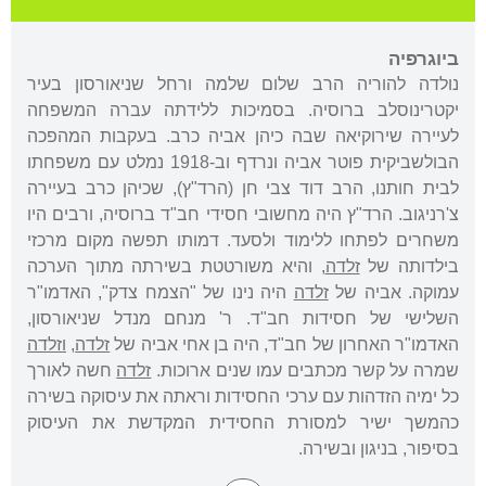
ביוגרפיה
נולדה להוריה הרב שלום שלמה ורחל שניאורסון בעיר
יקטרינוסלב ברוסיה. בסמיכות ללידתה עברה המשפחה
לעיירה שירוקיאה שבה כיהן אביה כרב. בעקבות המהפכה
הבולשביקית פוטר אביה ונרדף וב-1918 נמלט עם משפחתו
לבית חותנו, הרב דוד צבי חן (הרד"ץ), שכיהן כרב בעיירה
צ'רניגוב. הרד"ץ היה מחשובי חסידי חב"ד ברוסיה, ורבים היו
משחרים לפתחו ללימוד ולסעד. דמותו תפשה מקום מרכזי
בילדותה של
זלדה
, והיא משורטטת בשירתה מתוך הערכה
עמוקה. אביה של
זלדה
היה נינו של "הצמח צדק", האדמו"ר
השלישי של חסידות חב"ד. ר' מנחם מנדל שניאורסון,
האדמו"ר האחרון של חב"ד, היה בן אחי אביה של
זלדה
,
וזלדה
שמרה על קשר מכתבים עמו שנים ארוכות.
זלדה
חשה לאורך
כל ימיה הזדהות עם ערכי החסידות וראתה את עיסוקה בשירה
כהמשך ישיר למסורת החסידית המקדשת את העיסוק
בסיפור, בניגון ובשירה.