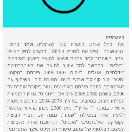
ביוגרפיה
נולד בתל אביב. בנעוריו עבר להרצליה ולמד בתיכון
"הראשונים". סיים את לימודיו ב-1984, התגייס לחיל האוויר
ואחרי השחרור למד אמנות ועיצוב לתואר ראשון באקדמיה
"בצלאל". בהמשך למד עיצוב לתואר שני באוניברסיטת
מידלסקס, אנגליה. בשנים 1999-1997 פירסם במקומון
"העיר" טור קומיקס שבועי בשם "המורה חוה" בשיתוף עם
רוגל אלפר
. בנוסף פירסם באותו עיתון טור ביקורת אופרה עד
2006. בשנים 2005-2002 ערך את "ריתמוס", מגזין התזמורת
הפילהרמונית. במקביל, במהלך 2004-2003 פירסם רשימות
אישיות במוסף ""הארץ"". מאז 2000 מכהן כראש המסלול
ללימוד איור במכללת "שנקר". נמנה עם חברי קבוצת
הקומיקס האלטרנטיבי "אקטוס", הנחשבת אחת מקבוצות
העיצוב הבולטות של זמננו. סיפורי הקומיקס שיצר התפרסמו