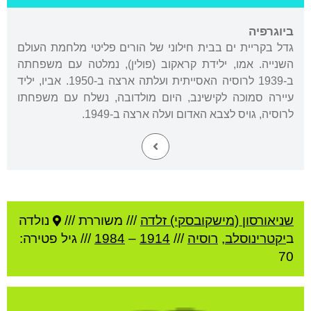
ביוגרפיה
גדל בקריית ים בבית חילוני של הורים פליטי מלחמת העולם
השנייה. אמו, ילידת קראקוב (פולין), נמלטה עם משפחתה
ב-1939 לרוסיה האסייתית ועלתה ארצה ב-1950. אביו, יליד
עיירה סמוכה לקישינב, היום מולדובה, נשלח עם משפחתו
לרוסיה, גויס לצבא האדום ועלה ארצה ב-1949.
שניאורסון (מישקובסקי) זלדה
///
משוררת ///
נולדה
ב
יקטרינוסלב
,
רוסיה
///
1914
–
1984
/// גיל
פטירה:
70