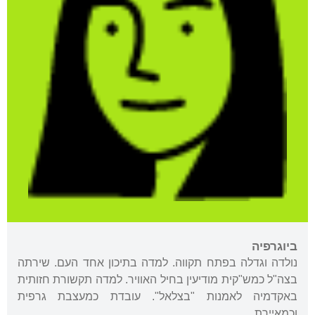
ביוגרפיה
נולדה וגדלה בפתח תקווה. למדה בתיכון אחד העם. שירתה
בצה"ל כמש"קית מודיעין בחיל האוויר. למדה תקשורת חזותית
באקדמיה לאמנות "בצלאל". עובדת כמעצבת גרפית
וכמאיירת.