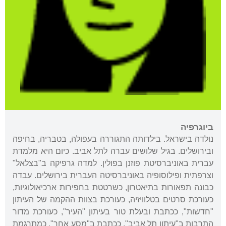
ביוגרפיה
נולדה בישראל. בילדותה התגוררה בעפולה, בטבריה, בחיפה
ובירושלים. בגיל שלושים עברה לתל אביב. כיום היא מלמדת
עברית באוניברסיטת פוזנן בפולין. למדה גרפיקה ב"בצלאל"
וצרפתית ופילוסופיה באוניברסיטה העברית בירושלים. עבדה
כבונה תפאורות בתיאטרון, כשרטטת בחפירות ארכיאולוגיות,
כעורכת סרטים בטלוויזיה, כעורכת בצוות ההקמה של העיתון
"חדשות", ככתבת ובעלת טור בעיתון "העיר", כעורכת מדור
התרבות ב"עיתון תל אביב", ככתבת ב"מסע אחר", כמתרגמת