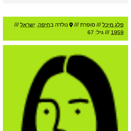
פלג מיכל
///
סופרת ///
נולדה ב
חיפה
,
ישראל
///
1959
/// גיל: 67