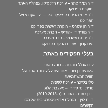
ד"ר תמר סתר – עורכת הלקסיקון, מנהלת האתר
וחוקרת בפרויקט
ד"ר איתי מרינברג-מיליקובסקי – יועץ אקדמי של
הפרויקט
ד"ר חן שטרס – חוקרת ראשית בפרויקט
ד"ר מוריה דיין-קודיש – חברת מערכת
ד"ר יפתח אשכנזי – חבר מערכת
נעם קרון – עוזרת מחקר בפרויקט
בעלי תפקידים באתר:
עידו אנג'ל בוהדנה – בונה האתר
שלומית בן צור – אחראית על עיצוב האתר ועל
חווית המשתמש/ת
טלי בלייכר – עורכת לשונית
נורית וינד קידרון – מעצבת הלוגו
ירדן רותם – מתכנת (ב-2019-2018)
רווית לוין – מנהלת אדמיניסטרטיבית של מכון
הקשרים