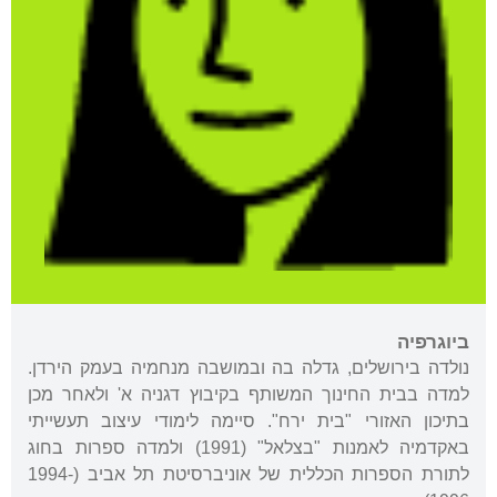
ביוגרפיה
נולדה בירושלים, גדלה בה ובמושבה מנחמיה בעמק הירדן.
למדה בבית החינוך המשותף בקיבוץ דגניה א' ולאחר מכן
בתיכון האזורי "בית ירח". סיימה לימודי עיצוב תעשייתי
באקדמיה לאמנות "בצלאל" (1991) ולמדה ספרות בחוג
לתורת הספרות הכללית של אוניברסיטת תל אביב (1994-