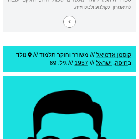
לתיאטרון, לקולנוע ולטלוויזיה.
קוסמן אדמיאל
///
משורר וחוקר תלמוד ///
נולד
ב
חיפה
,
ישראל
///
1957
/// גיל: 69