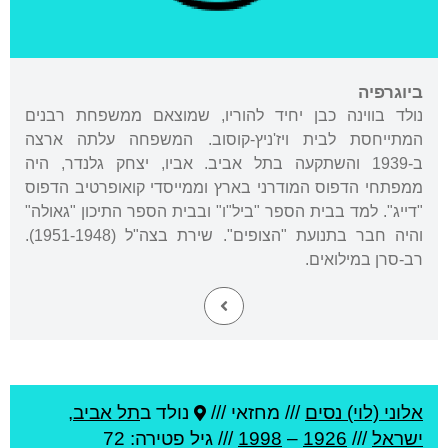
ביוגרפיה
נולד בווינה כבן יחיד להוריו, שמוצאם ממשפחת רבנים
המתייחסת לבית ויז'ניץ-קוסוב. המשפחה עלתה ארצה
ב-1939 והשתקעה בתל אביב. אביו, יצחק גלנדר, היה
ממפתחי הדפוס המודרני בארץ וממייסדי קואופרטיב הדפוס
"דייג". למד בבית הספר "ביל"ו" ובבית הספר התיכון "גאולה"
והיה חבר בתנועת "הצופים". שירת בצה"ל (1951-1948).
רב-סרן במילואים.
אלוני (לוי) נסים
///
מחזאי ///
נולד ב
תל אביב
,
ישראל
///
1926
–
1998
/// גיל
פטירה: 72