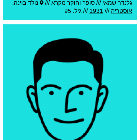
גלנדר שמאי
///
סופר וחוקר מקרא ///
נולד ב
וינה
,
אוסטריה
///
1931
/// גיל: 95