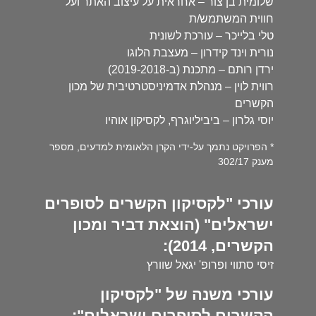
שלומית בן צור – אחראית על עיצוב האתר ועל
חווית המשתמש/ת
טלי בלייכר – עורכת לשונית
נורית וינד קידרון – מעצבת הלוגו
ירדן רותם – מתכנת (ב-2019-2018)
רווית לוין – מנהלת אדמיניסטרטיבית של מכון
הקשרים
יוסי גלרון – ביביליוגרף, לקסיקון אוהיו
* הפרויקט נתמך על-ידי הקרן הלאומית למדעים, מספר
מענק 302/17
עורכי "לקסיקון הקשרים לסופרים
ישראלים" (הוצאת דביר ומכון
הקשרים, 2014):
זיסי סתווי ופרופ' יגאל שוורץ
עורכי משנה של "לקסיקון
הקשרים לסופרים ישראלים":