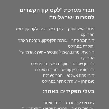
חברי מערכת "לקסיקון הקשרים
לספרות ישראלית":
פרופ' יגאל שוורץ – עורך ראשי של הלקסיקון וראש
הפרויקט
ד"ר תמר סתר – עורכת הלקסיקון, מנהלת האתר
וחוקרת בפרויקט
ד"ר איתי מרינברג-מיליקובסקי – יועץ אקדמי של
הפרויקט
ד"ר חן שטרס – חוקרת ראשית בפרויקט
ד"ר מוריה דיין-קודיש – חברת מערכת
ד"ר יפתח אשכנזי – חבר מערכת
נעם קרון – עוזרת מחקר בפרויקט
בעלי תפקידים באתר:
עידו אנג'ל בוהדנה – בונה האתר
שלומית בן צור – אחראית על עיצוב האתר ועל