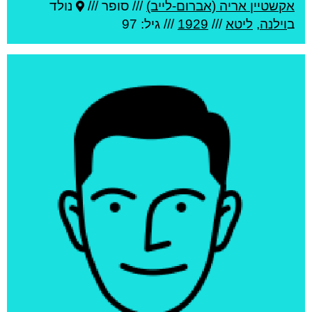
אקשטיין אריה (אברום-לייב)
///
סופר ///
נולד
ב
וילנה
,
ליטא
///
1929
/// גיל: 97