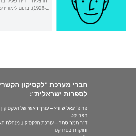
"הרצליה" והיה פעיל ב
ב-1926). בתום לימודיו עבד בעמק יזרעאל.
חברי מערכת "לקסיקון הקשרי
לספרות ישראלית":
פרופ' יגאל שוורץ – עורך ראשי של הלקסיקון 
הפרויקט
ד"ר תמר סתר – עורכת הלקסיקון, מנהלת ה
וחוקרת בפרויקט