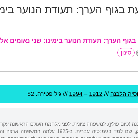
עת בגוף הערך:
תעודת הנוער בימי
 בגוף הערך:
תעודת הנוער בימינו: שני נאומים אל
סיה הלבנה
///
1912
–
1994
/// גיל
פטירה: 82
בנה (כיום פולין), למשפחה ציונית. לפני מלחמת העולם הראשונה ע
1917 עברה לביאליסטוק, שם למד בגימנסיה עבר