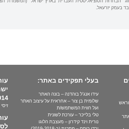
חוג "הבחרוּת הסוציאליסטית העברית בארץ ישראל" (המשמרת ה
ם
בעלי תפקידים באתר:
עור
ישר
עידו אנג'ל בוהדנה – בונה האתר
14):
שלומית בן צור – אחראית על עיצוב האתר
וראש
זיסי 
ועל חווית המשתמש/ת
טלי בלייכר – עורכת לשונית
עור
אתר
נורית וינד קידרון – מעצבת הלוגו
לסו
ירדן רותם – מתכנת (ב-2019-2018)