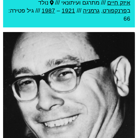
איזק חיים
///
מתרגם ועיתונאי ///
נולד
ב
פרנקפורט
,
גרמניה
///
1921
–
1987
/// גיל
פטירה:
66