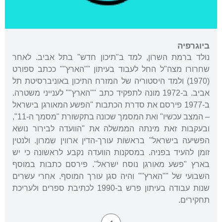
ביוגרפיה
נולד ברמת השרון, למד ב"תיכון חדש" בתל אביב. לאחר
שחרורו מצה"ל החל לעבוד בעיתון ""הארץ"" ככתב ספורט
(1970) ולמד היסטוריה של המזרח התיכון באוניברסיטת תל
אביב. ב-1972 מונה לתפקיד כתב ""הארץ"" לענייני משטרה.
ב-1977 פירסם את סדרת הכתבות "הפשע המאורגן בישראל
– המצב עכשיו" ואת המסמך שכונה בתקשורת "מסמך ה-11",
ובעקבות זאת מינתה הממשלה את "הוועדה לבירור נושא
הפשיעה בישראל" בראשות עורך-הדין ארווין שִמרון. ולנטין
זומן להעיד בפניה. במסקנות הוועדה נקבע לראשונה כי יש
בארץ "פשע מאורגן נוסח ישראל". פירסם כתבות במוסף
השבועי של ""הארץ"" והיה סגן עורך המוסף. אחרי עשרים
שנות עבודה בעיתון פרש ב-1990 לכתיבת ספרים ולעריכת
תחקירים.