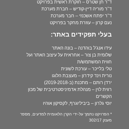
ד"ר חן שטרס – חוקרת ראשית בפרויקט
ד"ר מוריה דיין-קודיש – חברת מערכת
ד"ר יפתח אשכנזי – חבר מערכת
נעם קרון – עוזרת מחקר בפרויקט
בעלי תפקידים באתר:
עידו אנג'ל בוהדנה – בונה האתר
שלומית בן צור – אחראית על עיצוב האתר ועל
חווית המשתמש/ת
טלי בלייכר – עורכת לשונית
נורית וינד קידרון – מעצבת הלוגו
ירדן רותם – מתכנת (ב-2019-2018)
רווית לוין – מנהלת אדמיניסטרטיבית של מכון
הקשרים
יוסי גלרון – ביביליוגרף, לקסיקון אוהיו
* הפרויקט נתמך על-ידי הקרן הלאומית למדעים, מספר
מענק 302/17