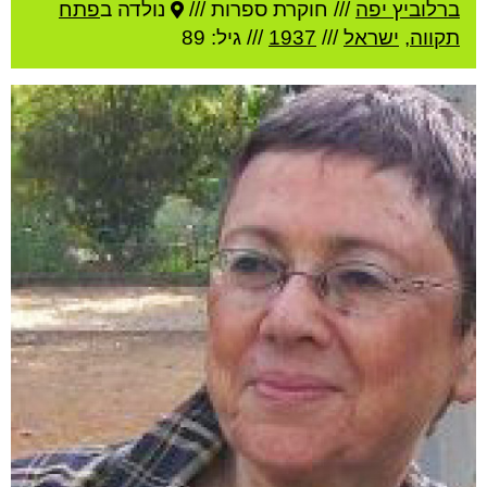
ברלוביץ יפה
///
חוקרת ספרות ///
נולדה ב
פתח
תקווה
,
ישראל
///
1937
/// גיל: 89