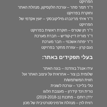
הפרויקט
ד"ר תמר סתר – עורכת הלקסיקון, מנהלת האתר
וחוקרת בפרויקט
ד"ר איתי מרינברג-מיליקובסקי – יועץ אקדמי של
הפרויקט
ד"ר חן שטרס – חוקרת ראשית בפרויקט
ד"ר מוריה דיין-קודיש – חברת מערכת
ד"ר יפתח אשכנזי – חבר מערכת
נעם קרון – עוזרת מחקר בפרויקט
בעלי תפקידים באתר:
עידו אנג'ל בוהדנה – בונה האתר
שלומית בן צור – אחראית על עיצוב האתר ועל
חווית המשתמש/ת
טלי בלייכר – עורכת לשונית
נורית וינד קידרון – מעצבת הלוגו
ירדן רותם – מתכנת (ב-2019-2018)
רווית לוין – מנהלת אדמיניסטרטיבית של מכון