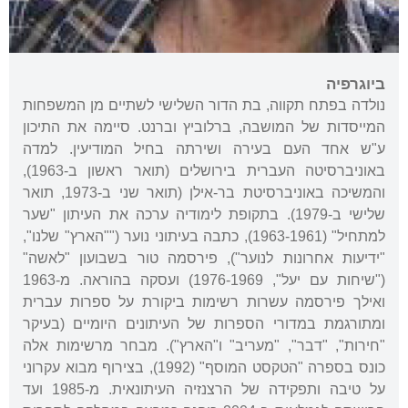
ביוגרפיה
נולדה בפתח תקווה, בת הדור השלישי לשתיים מן המשפחות
המייסדות של המושבה, ברלוביץ וברנט. סיימה את התיכון
ע"ש אחד העם בעירה ושירתה בחיל המודיעין. למדה
באוניברסיטה העברית בירושלים (תואר ראשון ב-1963),
והמשיכה באוניברסיטת בר-אילן (תואר שני ב-1973, תואר
שלישי ב-1979). בתקופת לימודיה ערכה את העיתון "שער
למתחיל" (1963-1961), כתבה בעיתוני נוער (""הארץ" שלנו",
"ידיעות אחרונות לנוער"), פירסמה טור בשבועון "לאשה"
("שיחות עם יעל", 1976-1969) ועסקה בהוראה. מ-1963
ואילך פירסמה עשרות רשימות ביקורת על ספרות עברית
ומתורגמת במדורי הספרות של העיתונים היומיים (בעיקר
"חירות", "דבר", "מעריב" ו"הארץ"). מבחר מרשימות אלה
כונס בספרה "הטקסט המוסף" (1992), בצירוף מבוא עקרוני
על טיבה ותפקידה של הרצנזיה העיתונאית. מ-1985 ועד