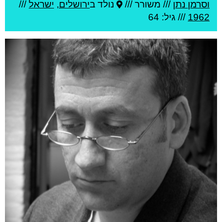
וסרמן נתן
///
משורר ///
נולד ב
ירושלים
,
ישראל
///
1962
/// גיל: 64