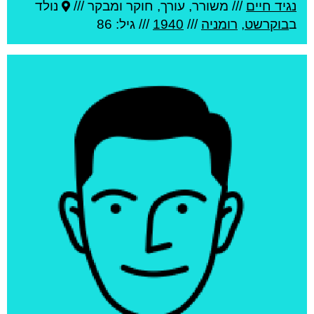
נגיד חיים
///
משורר, עורך, חוקר ומבקר ///
נולד
ב
בוקרשט
,
רומניה
///
1940
/// גיל: 86