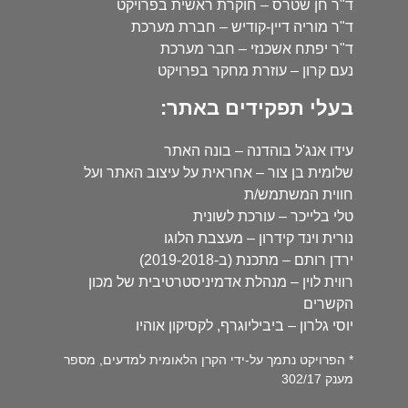
ד"ר חן שטרס – חוקרת ראשית בפרויקט
ד"ר מוריה דיין-קודיש – חברת מערכת
ד"ר יפתח אשכנזי – חבר מערכת
נעם קרון – עוזרת מחקר בפרויקט
בעלי תפקידים באתר:
עידו אנג'ל בוהדנה – בונה האתר
שלומית בן צור – אחראית על עיצוב האתר ועל
חווית המשתמש/ת
טלי בלייכר – עורכת לשונית
נורית וינד קידרון – מעצבת הלוגו
ירדן רותם – מתכנת (ב-2019-2018)
רווית לוין – מנהלת אדמיניסטרטיבית של מכון
הקשרים
יוסי גלרון – ביביליוגרף, לקסיקון אוהיו
* הפרויקט נתמך על-ידי הקרן הלאומית למדעים, מספר
מענק 302/17