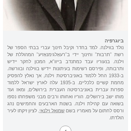
ביוגרפיה
נולד בווילנה. למד בחדר וקיבל חינוך עברי בבתי הספר של
רשת "תרבות" וחינוך יידי ב"רעאַלגימנאַזיע" המהוללת של
וילנה. בנעוריו עבד כמתנדב בייוו"א, המכון לחקר יידיש
ותרבותה, ופירסם רשימות בעיתונות יידיש בווילנה ובוורשה.
ב-1933 החל ללמוד באוניברסיטת וילנה, אך נאלץ להפסיק
מחמת קשיים כלכליים. ב-1935 עלה לארץ ישראל ללמוד
ספרות עברית באוניברסיטה העברית בירושלים, ומאז ועד
מותו ישב בירושלים. הוריו ואחותו ורבים מבני משפחתו נספו
בשואה עם קהילת וילנה. בשנות הארבעים והחמישים נהג
ורסס לחתום על מאמריו בשם
שמואל וילנאי
, לציון זיקתו לעיר
הולדתו.