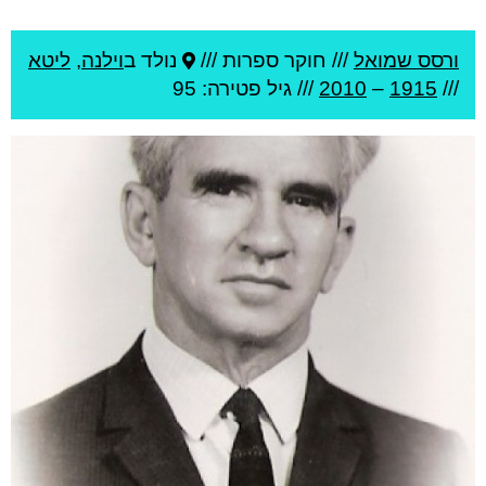
ורסס שמואל
///
חוקר ספרות ///
נולד ב
וילנה
,
ליטא
///
1915
–
2010
/// גיל
פטירה: 95