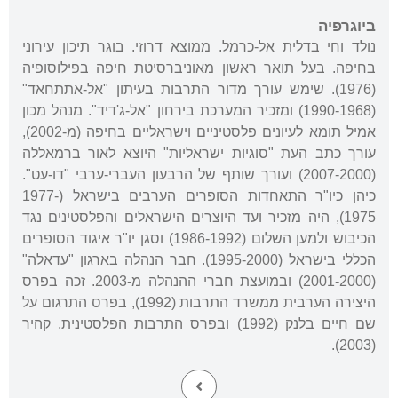
ביוגרפיה
נולד וחי בדלית אל-כרמל. ממוצא דרוזי. בוגר תיכון עירוני
בחיפה. בעל תואר ראשון מאוניברסיטת חיפה בפילוסופיה
(1976). שימש עורך מדור התרבות בעיתון "אל-אתתחאד"
(1990-1968) ומזכיר המערכת בירחון "אל-ג'דיד". מנהל מכון
אמיל תומא לעיונים פלסטיניים וישראליים בחיפה (מ-2002),
עורך כתב העת "סוגיות ישראליות" היוצא לאור ברמאללה
(2007-2000) ועורך שותף של הרבעון העברי-ערבי "דו-עט".
כיהן כיו"ר התאחדות הסופרים הערבים בישראל (1977-
1975), היה מזכיר ועד היוצרים הישראלים והפלסטינים נגד
הכיבוש ולמען השלום (1986-1992) וסגן יו"ר איגוד הסופרים
הכללי בישראל (1995-2000). חבר הנהלה בארגון "עדאלה"
(2001-2000) ובמועצת חברי ההנהלה מ-2003. זכה בפרס
היצירה הערבית ממשרד התרבות (1992), בפרס התרגום על
שם חיים בלנק (1992) ובפרס התרבות הפלסטינית, קהיר
(2003).