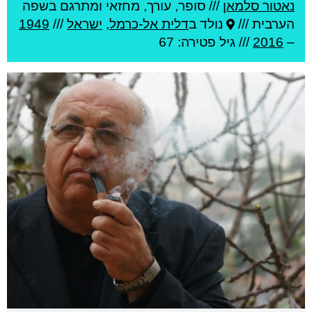
נאטור סלמאן
///
סופר, עורך, מחזאי ומתרגם בשפה
הערבית ///
נולד ב
דלית אל-כרמל
,
ישראל
///
1949
–
2016
/// גיל
פטירה: 67