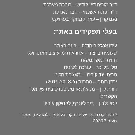
ד"ר מוריה דיין-קודיש – חברת מערכת
ד"ר יפתח אשכנזי – חבר מערכת
נעם קרון – עוזרת מחקר בפרויקט
בעלי תפקידים באתר:
עידו אנג'ל בוהדנה – בונה האתר
שלומית בן צור – אחראית על עיצוב האתר ועל
חווית המשתמש/ת
טלי בלייכר – עורכת לשונית
נורית וינד קידרון – מעצבת הלוגו
ירדן רותם – מתכנת (ב-2019-2018)
רווית לוין – מנהלת אדמיניסטרטיבית של מכון
הקשרים
יוסי גלרון – ביביליוגרף, לקסיקון אוהיו
* הפרויקט נתמך על-ידי הקרן הלאומית למדעים, מספר
מענק 302/17