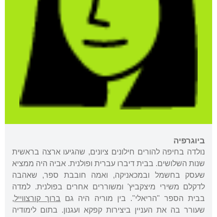
ביוגרפיה
נולדה בחיפה להורים חילונים ציונים, שהגיעו ארצה בראשית
שנות השלושים. בבית דיברו עברית ופולנית. אביה היה ממציא
שעסק בחשמל ובמכאניקה, ואמה חובבת ספר, שאהבה
לדקלם משירי מיצקביץ' ומשוררים אחרים בפולנית. למדה
בבית הספר "הריאלי". בין מוריה היה גם
ברוך קורצווייל
,
שעורר בה את העניין ביצירות קפקא ועגנון. בתום לימודיה