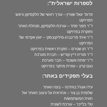
לספרות ישראלית":
פרופ' יגאל שוורץ – עורך ראשי של הלקסיקון וראש
הפרויקט
ד"ר תמר סתר – עורכת הלקסיקון, מנהלת האתר
וחוקרת בפרויקט
ד"ר איתי מרינברג-מיליקובסקי – יועץ אקדמי של
הפרויקט
ד"ר חן שטרס – חוקרת ראשית בפרויקט
ד"ר מוריה דיין-קודיש – חברת מערכת
ד"ר יפתח אשכנזי – חבר מערכת
נעם קרון – עוזרת מחקר בפרויקט
בעלי תפקידים באתר:
עידו אנג'ל בוהדנה – בונה האתר
שלומית בן צור – אחראית על עיצוב האתר ועל
חווית המשתמש/ת
טלי בלייכר – עורכת לשונית