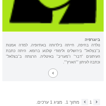
ביוגרפיה
נולדה בחיפה, חייתה בילדותה באתיופיה. למדה אמנות
ב"בצלאל" בירושלים ולימודי קולנוע ברומא. היתה כתבת
העיתונים "דבר" ו"מעריב" באיטליה. הרצתה ב"בצלאל"
וכתבה לעיתון ""הארץ"".
1
מתוך 1.
מציג 1 ערכים.