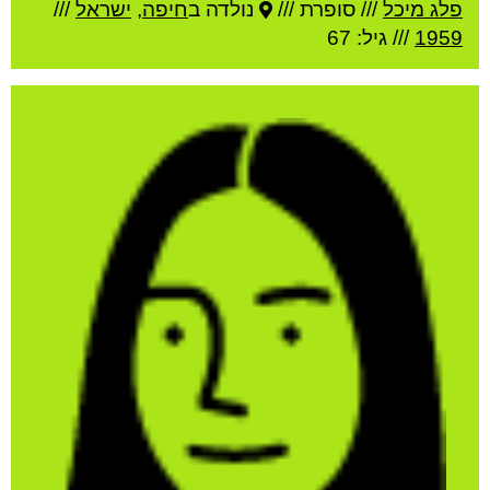
פלג מיכל
///
סופרת ///
נולדה ב
חיפה
,
ישראל
///
1959
/// גיל: 67