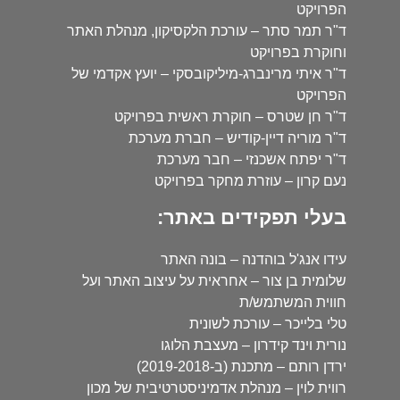
הפרויקט
ד"ר תמר סתר – עורכת הלקסיקון, מנהלת האתר
וחוקרת בפרויקט
ד"ר איתי מרינברג-מיליקובסקי – יועץ אקדמי של
הפרויקט
ד"ר חן שטרס – חוקרת ראשית בפרויקט
ד"ר מוריה דיין-קודיש – חברת מערכת
ד"ר יפתח אשכנזי – חבר מערכת
נעם קרון – עוזרת מחקר בפרויקט
בעלי תפקידים באתר:
עידו אנג'ל בוהדנה – בונה האתר
שלומית בן צור – אחראית על עיצוב האתר ועל
חווית המשתמש/ת
טלי בלייכר – עורכת לשונית
נורית וינד קידרון – מעצבת הלוגו
ירדן רותם – מתכנת (ב-2019-2018)
רווית לוין – מנהלת אדמיניסטרטיבית של מכון