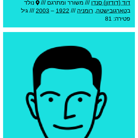
דוד (דודזון) סנדו
///
משורר ומתרגם ///
נולד
ב
טארגובישטה
,
רומניה
///
1922
–
2003
/// גיל
פטירה: 81