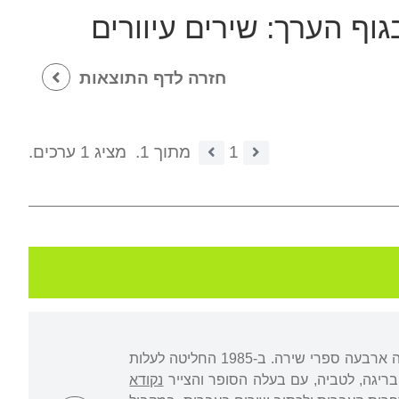
גוף הערך:
שירים עיוורים
חזרה לדף התוצאות
1
מתוך 1.
מציג 1 ערכים.
נולדה והתחנכה בסנט פטרבורג, רוסיה, שם למדה במכון לתיאטרון, למוזיקה ולקולנוע ופירסמה ארבעה ספרי שירה. ב-1985 החליטה לעלות
ריגה, לטביה, עם בעלה הסופר והצייר
נקודא