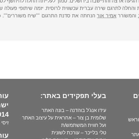
 הגיעה ארצה והתיישבה בירושלים. סמוך לעלייתה החלה להיחשף לס
והחלה לתרגם שירה עברית עכשווית לרוסית. יזמה שיתופי פעולה שה
והמשורר
אמיר אור
הנחתה את סדנת התרגום ""שיח משוררים"". כמו
ם
בעלי תפקידים באתר:
עור
ישר
עידו אנג'ל בוהדנה – בונה האתר
14):
שלומית בן צור – אחראית על עיצוב האתר
וראש
זיסי 
ועל חווית המשתמש/ת
טלי בלייכר – עורכת לשונית
עור
אתר