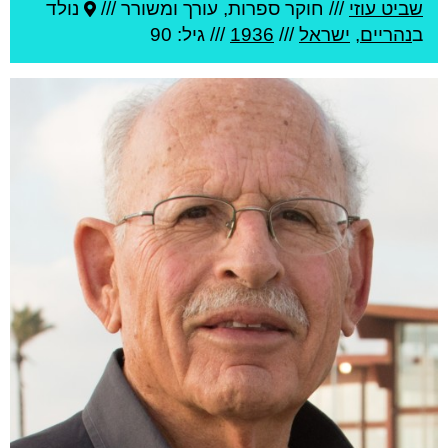
שביט עוזי
///
חוקר ספרות, עורך ומשורר ///
נולד
ב
נהריים
,
ישראל
///
1936
/// גיל: 90