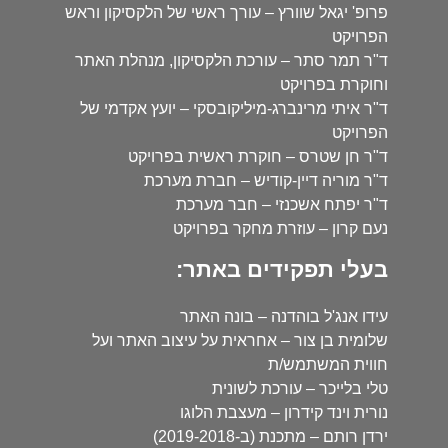
פרופ' יגאל שוורץ – עורך ראשי של הלקסיקון וראש
הפרויקט
ד"ר תמר סתר – עורכת הלקסיקון, מנהלת האתר
וחוקרת בפרויקט
ד"ר איתי מרינברג-מיליקובסקי – יועץ אקדמי של
הפרויקט
ד"ר חן שטרס – חוקרת ראשית בפרויקט
ד"ר מוריה דיין-קודיש – חברת מערכת
ד"ר יפתח אשכנזי – חבר מערכת
נעם קרון – עוזרת מחקר בפרויקט
בעלי תפקידים באתר:
עידו אנג'ל בוהדנה – בונה האתר
שלומית בן צור – אחראית על עיצוב האתר ועל
חווית המשתמש/ת
טלי בלייכר – עורכת לשונית
נורית וינד קידרון – מעצבת הלוגו
ירדן רותם – מתכנת (ב-2019-2018)