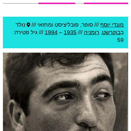
מונדי יוסף
///
סופר, פובליציסט ומחזאי ///
נולד
ב
בוקרשט
,
רומניה
///
1935
–
1994
/// גיל
פטירה:
59